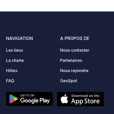
café/bar sur le toit terrasse. Non loin du
europé
vieux Corinthe avec les fouilles
l'aire
archéologiques. Il se trouve à 2 km de
campin
la mer et à 1,2 km de la ville.
d'infor
site We
NAVIGATION
A PROPOS DE
Les lieux
Nous contacter
La charte
Partenaires
Hôtes
Nous rejoindre
FAQ
GeoSpot