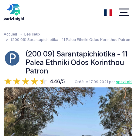
Accueil
Les lieux
(200 09) Sarantapichiotika - 11 Palea Ethniki Odos Korinthou Patron
(200 09) Sarantapichiotika - 11
Palea Ethniki Odos Korinthou
Patron
4.46/5
Créé le 17.09.2021 par
spitzkohl