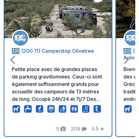
Ajouter à vos favori
(200 11) Camperstop Olivetree
(2
Aphrod
Petite place avec de grandes places
Bienve
de parking gravillonnées. Ceux-ci sont
des vi
également suffisamment grands pour
Grèce 
accueillir des campeurs de 13 mètres
tradit
de long. Occupé 24h/24 et 7j/7 Des
endroi
sanitaires accessibles aux personnes à
excurs
mobilité réduite ainsi que des machines
l'hospi
à laver et sèche-linge sont également
campin
disponibles sur place. Nouveau :
5
208
4.5
★
haut d
Photos
Commentaires
Note
location de vélos et supérette Nouveau
toutes