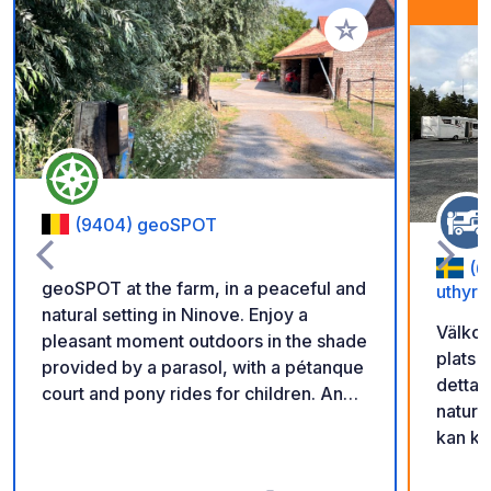
Add to your favorite
(9404) geoSPOT
(6
geoSPOT at the farm, in a peaceful and
uthyrn
natural setting in Ninove. Enjoy a
Välkom
pleasant moment outdoors in the shade
plats 
provided by a parasol, with a pétanque
detta 
court and pony rides for children. An
natur 
ideal place for a relaxing break. Thanks
kan ko
to the owner for sharing this geoSPOT!
scanna
:) Reminder: - Remember to register
får ni