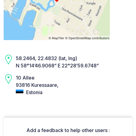
58.2464, 22.4832 (lat, lng)
N 58°14’46.9068” E 22°28’59.6748”
10 Allee
93816 Kuressaare,
Estonia
Add a feedback to help other users :