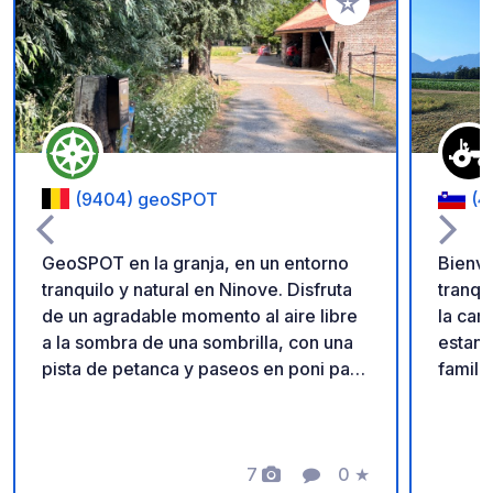
Añadir a tus favorito
(9404) geoSPOT
(4
GeoSPOT en la granja, en un entorno
Bienve
tranquilo y natural en Ninove. Disfruta
tranqu
de un agradable momento al aire libre
la campiña 
a la sombra de una sombrilla, con una
estanc
pista de petanca y paseos en poni para
famili
niños. Un lugar ideal para una escapada
autént
relajante. ¡Gracias al propietario por
amplio
compartir este geoSPOT! :)
poca d
Recordatorio: - Recuerde registrar el
7
0
★
gallin
Fotos
Comentario
Calificación