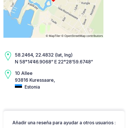
58.2464, 22.4832 (lat, lng)
N 58°14’46.9068” E 22°28’59.6748”
10 Allee
93816 Kuressaare,
Estonia
Añadir una reseña para ayudar a otros usuarios :