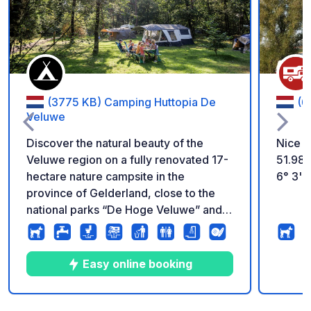
Add to your favorite
(3775 KB) Camping Huttopia De
(6
Veluwe
Discover the natural beauty of the
Nice c
Veluwe region on a fully renovated 17-
51.989
hectare nature campsite in the
6° 3' 1
province of Gelderland, close to the
national parks “De Hoge Veluwe” and
“Veluwezoom”. Enjoy the 200 m² large
and cosy “Centre de Vie ” and the new,
fully equipped “Ready-to-Camp”
Easy online booking
accommodations. There are several
pitches available for tents, camper
vans or caravans. On the beautiful