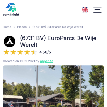
Home
Places
(6731 BV) EuroParcs De Wije Werelt
(6731 BV) EuroParcs De Wije
Werelt
4.56/5
Created on 13.09.2021 by
Appetute