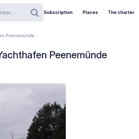
Subscription
Places
The charter
Search
afen Peenemünde
z Yachthafen Peenemünde