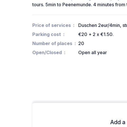
tours. 5min to Peenemunde. 4 minutes from t
Price of services
Duschen 2eur/4min, s
Parking cost
€20 + 2 x €1.50.
Number of places
20
Open/Closed
Open all year
Add a 