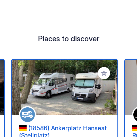
Places to discover
 your favorites
Add to your favo
(18586) Ankerplatz Hanseat
(Stellplatz)
R