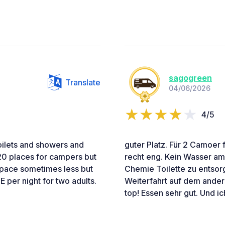
sagogreen
Translate
04/06/2026
4/5
oilets and showers and
guter Platz. Für 2 Camoer f
20 places for campers but
recht eng. Kein Wasser am 
space sometimes less but
Chemie Toilette zu entsor
3E per night for two adults.
Weiterfahrt auf dem ande
top! Essen sehr gut. Und i