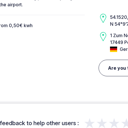
he airport.
54.1520,
N 54°9’7
trom 0,50€ kwh
1 Zum N
17449 
Ger
Are you 
★★★
feedback to help other users :