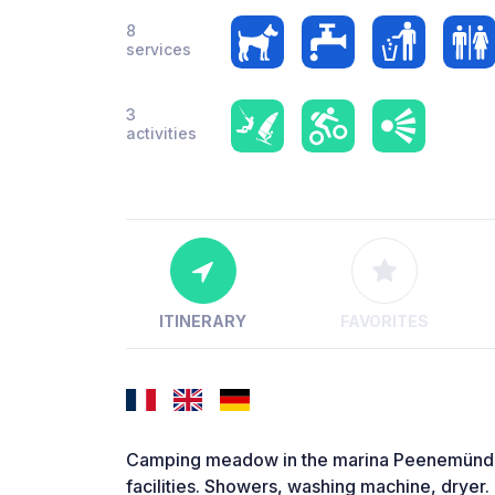
8
services
3
activities
ITINERARY
FAVORITES
Camping meadow in the marina Peenemünde. 
facilities. Showers, washing machine, dryer. E