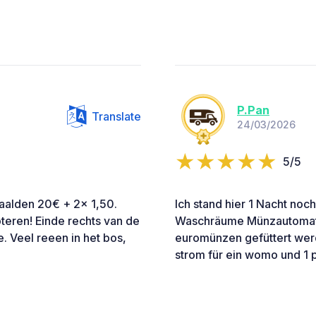
P.Pan
Translate
24/03/2026
5/5
taalden 20€ + 2x 1,50.
Ich stand hier 1 Nacht noc
teren! Einde rechts van de
Waschräume Münzautomaten
. Veel reeen in het bos,
euromünzen gefüttert wer
strom für ein womo und 1 