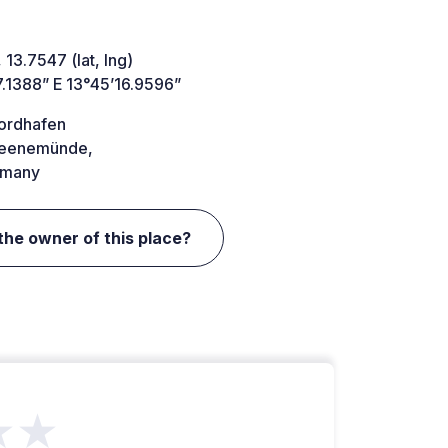
 13.7547 (lat, lng)
.1388” E 13°45’16.9596”
ordhafen
Peenemünde,
many
the owner of this place?
★★