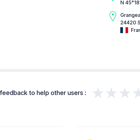
N 45°18’
Grangea
24420 S
Fra
★★★
feedback to help other users :