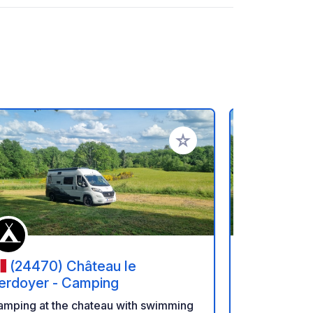
rites
Add to your favorites
(24470) Château le
(24470
erdoyer - Camping
Verdoyer 
amping at the chateau with swimming
Camping at 