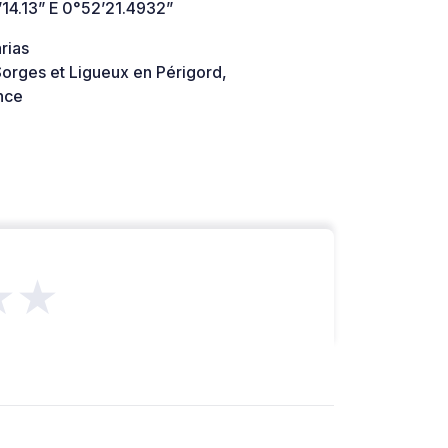
14.13” E 0°52’21.4932”
rias
orges et Ligueux en Périgord,
nce
★★