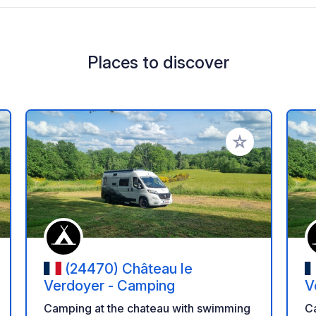
Places to discover
 your favorites
Add to your favo
(24470) Château le
Verdoyer - Camping
V
Camping at the chateau with swimming
C