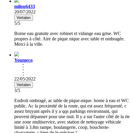
milou6433
20/07/2022
Vertalen
5/5
Borne eau gratuite avec robinet et vidange eau grise. WC
propres à côté. Aire de pique nique avec table et ombragée.
Merci à la ville.
Youmeco
22/05/2022
Vertalen
3/5
Endroit ombragé, ac table de pique-nique. borne à eau et WC
public. Ac la proximité de la route, qui est assez fréquenté, c
assez bruyant après il y a qqs parkings environnant, qui
peuvent dépanner pour une nuit. Il y a sur l'autre côté de la rte
une zone multiservice, avec station de nettoyage véhicule
limité à 3.8m rampe, boulangerie, coop, boucherie-
charcuterie, c bien de le préciser !