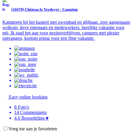
(24470) Château le Verdoyer - Camping
Kamperen bij het kasteel met zwembad en glijbaan. zeer aangenaam
welkom, lieve eigenaars en medewerkers. heerlijke vakantie voor
mij. Ik raad het aan voor gezinsverblijven. campers met plezier
ontvangen, kortom prima voor een fijne vakantie.
Easy online booking
8
Foto's
14
Commentaren
4.6
Beoordeling
★
Voeg toe aan je favorieten