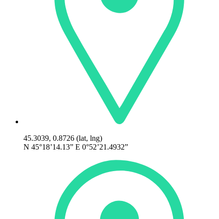
45.3039, 0.8726 (lat, lng)
N 45°18’14.13” E 0°52’21.4932”