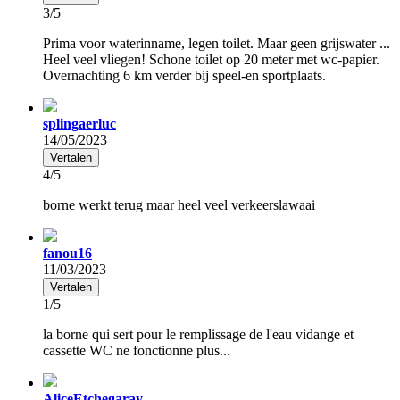
3/5
Prima voor waterinname, legen toilet. Maar geen grijswater ...
Heel veel vliegen! Schone toilet op 20 meter met wc-papier.
Overnachting 6 km verder bij speel-en sportplaats.
splingaerluc
14/05/2023
Vertalen
4/5
borne werkt terug maar heel veel verkeerslawaai
fanou16
11/03/2023
Vertalen
1/5
la borne qui sert pour le remplissage de l'eau vidange et
cassette WC ne fonctionne plus...
AliceEtchegaray