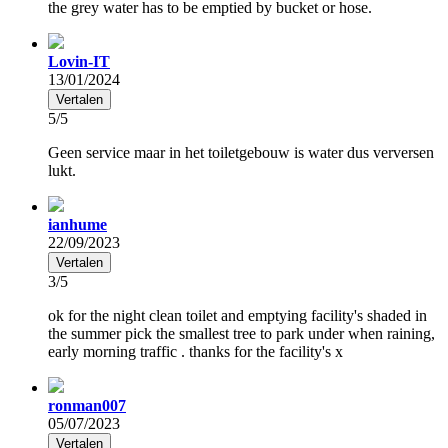
the grey water has to be emptied by bucket or hose.
Lovin-IT
13/01/2024
Vertalen
5/5
Geen service maar in het toiletgebouw is water dus verversen
lukt.
ianhume
22/09/2023
Vertalen
3/5
ok for the night clean toilet and emptying facility's shaded in
the summer pick the smallest tree to park under when raining,
early morning traffic . thanks for the facility's x
ronman007
05/07/2023
Vertalen