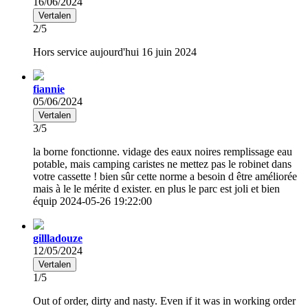
16/06/2024
Vertalen
2/5
Hors service aujourd'hui 16 juin 2024
fiannie
05/06/2024
Vertalen
3/5
la borne fonctionne. vidage des eaux noires remplissage eau
potable, mais camping caristes ne mettez pas le robinet dans
votre cassette ! bien sûr cette norme a besoin d être améliorée
mais à le le mérite d exister. en plus le parc est joli et bien
équip 2024-05-26 19:22:00
gillladouze
12/05/2024
Vertalen
1/5
Out of order, dirty and nasty. Even if it was in working order