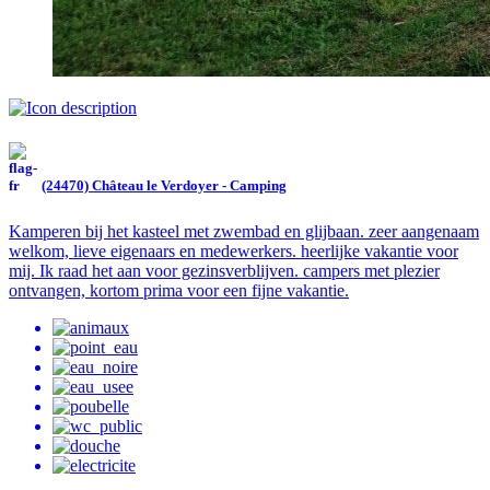
(24470) Château le Verdoyer - Camping
Kamperen bij het kasteel met zwembad en glijbaan. zeer aangenaam
welkom, lieve eigenaars en medewerkers. heerlijke vakantie voor
mij. Ik raad het aan voor gezinsverblijven. campers met plezier
ontvangen, kortom prima voor een fijne vakantie.