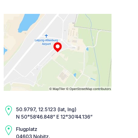
50.9797, 12.5123 (lat, lng)
N 50°58’46.848” E 12°30’44.136”
Flugplatz
04603 Nobitz,