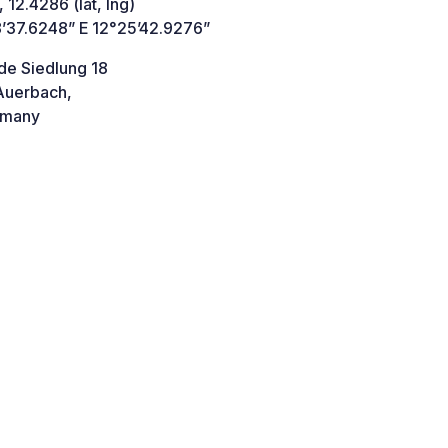
 12.4286 (lat, lng)
’37.6248” E 12°25’42.9276”
de Siedlung 18
uerbach,
many