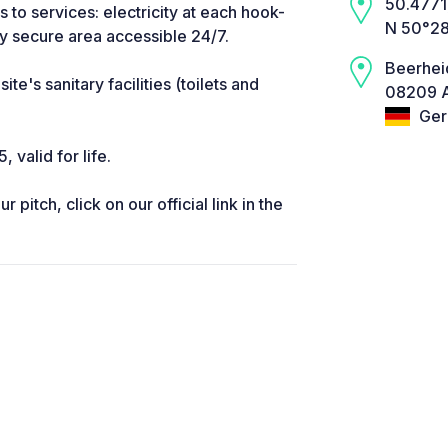
50.4771,
ss to services: electricity at each hook-
N 50°28
ly secure area accessible 24/7.
Beerhei
ite's sanitary facilities (toilets and
08209 A
Ger
valid for life.
pitch, click on our official link in the