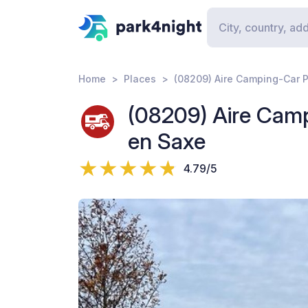
Home
Places
(08209) Aire Camping-Car P
(08209) Aire Camp
en Saxe
4.79/5