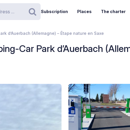
Subscription
Places
The charter
Search
ark d’Auerbach (Allemagne) – Étape nature en Saxe
ing-Car Park d’Auerbach (Allem