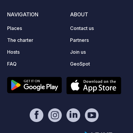
situat
surrou
NAVIGATION
ABOUT
alike 
nearby
Places
Contact us
free, 
hot su
The charter
Partners
Hosts
Join us
FAQ
GeoSpot