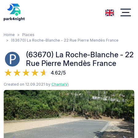
Home
Places
(63670) La Roche-Blanche - 22 Rue Pierre Mendès France
(63670) La Roche-Blanche - 22
Rue Pierre Mendès France
4.62/5
Created on 12.09.2021 by
ChantalVi