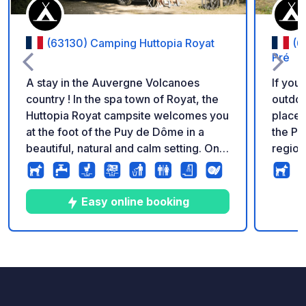
(63130) Camping Huttopia Royat
(6
Pré
A stay in the Auvergne Volcanoes
If you
country ! In the spa town of Royat, the
outdoo
Huttopia Royat campsite welcomes you
place!
at the foot of the Puy de Dôme in a
the Pu
beautiful, natural and calm setting. On a
region)
beautiful terraced site bordered by the
family
forest, enjoy the heated swimming
where 
pool, the activity program for children
suprem
Easy online booking
and adults during the summer, and the
for re
sunny terrace of the Central Lodge.
comfor
someth
10
125
4.1
★
Photos
Comments
Rating
throw 
villag
amenit