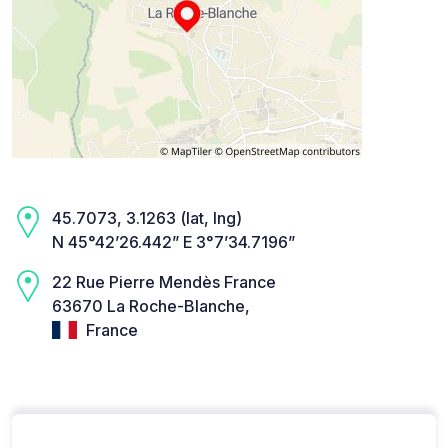
45.7073, 3.1263 (lat, lng)
N 45°42’26.442” E 3°7’34.7196”
22 Rue Pierre Mendès France
63670 La Roche-Blanche,
France