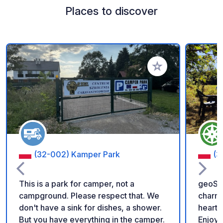
Places to discover
Add to your favorite
(32-002) Kamper Park
(3
This is a park for camper, not a
geoSPO
campground. Please respect that. We
charmi
don't have a sink for dishes, a shower.
heart 
But you have everything in the camper.
Enjoy 