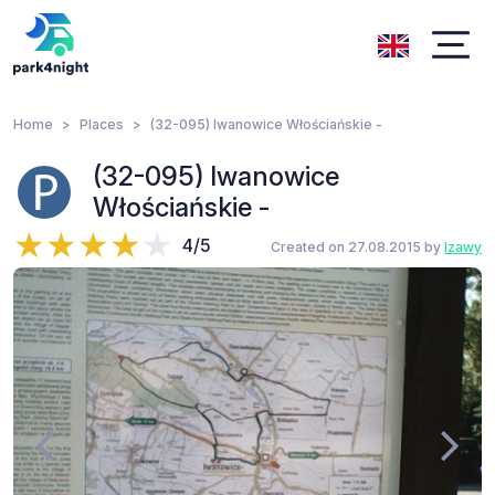
Home
Places
(32-095) Iwanowice Włościańskie -
(32-095) Iwanowice
Włościańskie -
4/5
Created on 27.08.2015 by
lzawy