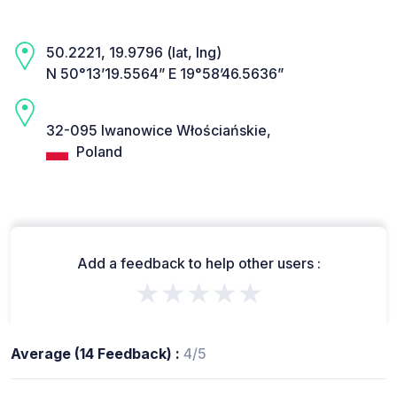
50.2221, 19.9796 (lat, lng)
N 50°13’19.5564” E 19°58’46.5636”
32-095 Iwanowice Włościańskie,
Poland
Add a feedback to help other users :
★★★★★
Average (14 Feedback) :
4/5