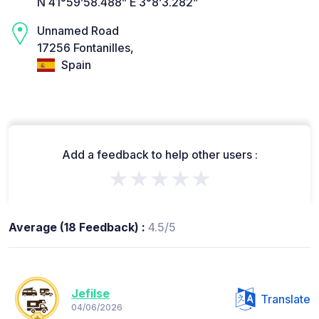
N 41°59’58.488” E 3°8’3.282”
Unnamed Road
17256 Fontanilles,
Spain
Add a feedback to help other users :
★★★★★
Average (18 Feedback) :
4.5/5
Jefilse
Translate
04/06/2026