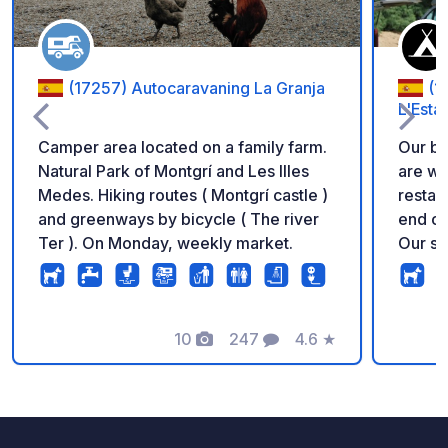
(17257) Autocaravaning La Granja
(1
L'Estar
Camper area located on a family farm.
Our be
Natural Park of Montgrí and Les Illes
are wa
Medes. Hiking routes ( Montgrí castle )
restau
and greenways by bicycle ( The river
end of
Ter ). On Monday, weekly market.
Our sw
the en
club o
you! 3
10
247
4.6
★
the ca
Photos
Comments
Rating
and 50
ideal s
relaxa
from t