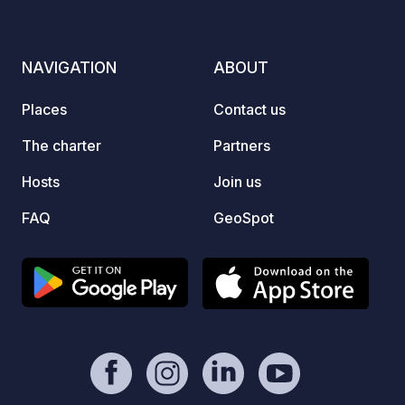
boat..
We wil
NAVIGATION
ABOUT
Places
Contact us
The charter
Partners
Hosts
Join us
FAQ
GeoSpot