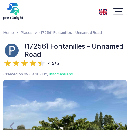
Home
Places
(17256) Fontanilles - Unnamed Road
(17256) Fontanilles - Unnamed
Road
4.5/5
Created on 09.08.2021 by
innomansland