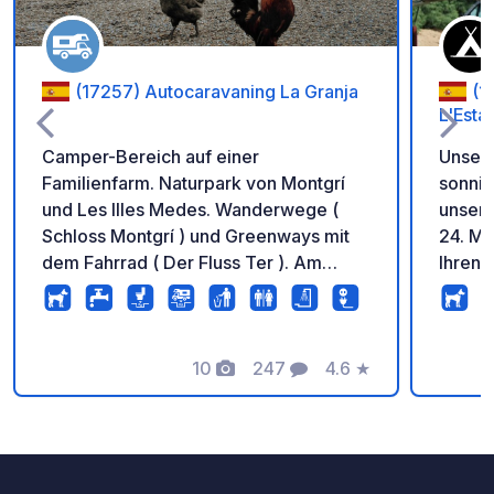
(17257) Autocaravaning La Granja
(1
L'Estar
Camper-Bereich auf einer
Unsere
Familienfarm. Naturpark von Montgrí
sonnig
und Les Illes Medes. Wanderwege (
unsere
Schloss Montgrí ) und Greenways mit
24. Mä
dem Fahrrad ( Der Fluss Ter ). Am
Ihren 
Montag Wochenmarkt.
(geöff
Septem
Minicl
10
247
4.6
★
geöffn
Fotos
Kommentare
Bewertung
Toilet
Campi
Stadtz
entfer