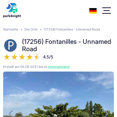
Startseite
Die Orte
(17256) Fontanilles - Unnamed Road
(17256) Fontanilles - Unnamed
Road
4.5/5
Erstellt am 09.08.2021 durch
innomansland