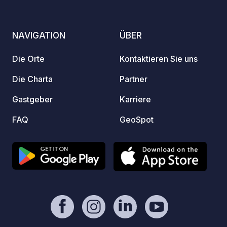
Rahmen
und Sp
vom Ca
NAVIGATION
ÜBER
fahren
liegen
Die Orte
Kontaktieren Sie uns
Sie vo
Die Charta
Partner
Gastgeber
Karriere
FAQ
GeoSpot