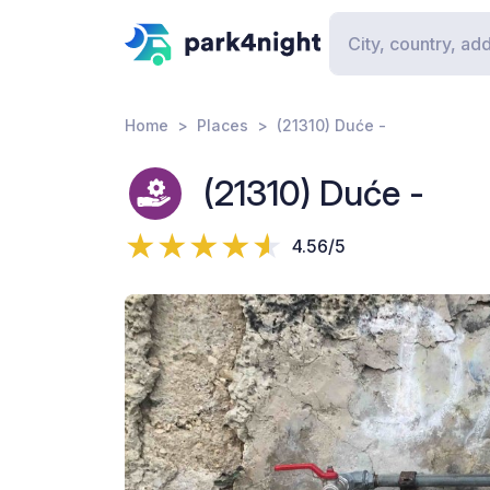
Home
Places
(21310) Duće -
(21310) Duće -
4.56/5