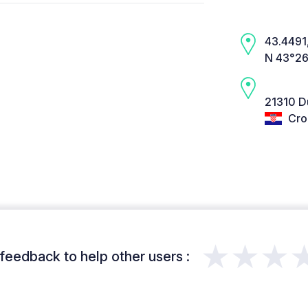
43.4491,
N 43°26
21310 D
Cro
★★★
feedback to help other users :