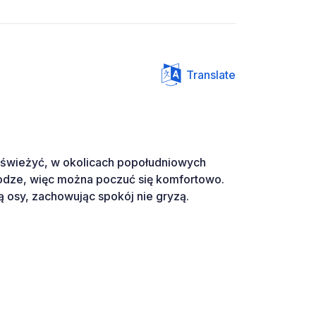
Translate
odświeżyć, w okolicach popołudniowych
rodze, więc można poczuć się komfortowo.
ą osy, zachowując spokój nie gryzą.