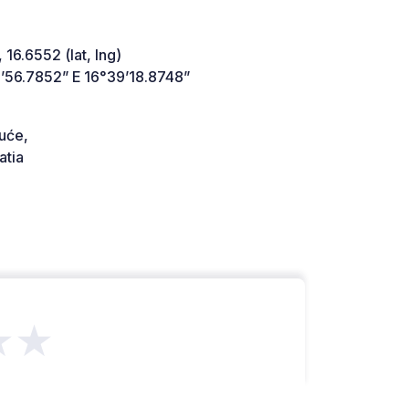
 16.6552 (lat, lng)
’56.7852” E 16°39’18.8748”
uće,
atia
★★