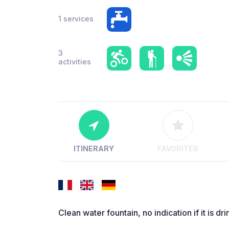
1 services
3
activities
ITINERARY
FAVORITES
Clean water fountain, no indication if it is d