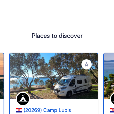
Places to discover
 your favorites
Add to your favo
(20269) Camp Lupis