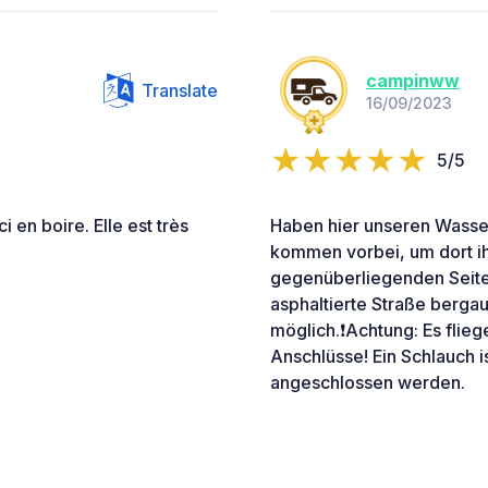
campinww
Translate
16/09/2023
5/5
i en boire. Elle est très
Haben hier unseren Wasser
kommen vorbei, um dort ih
gegenüberliegenden Seite 
asphaltierte Straße berga
möglich.❗️Achtung: Es flie
Anschlüsse! Ein Schlauch i
angeschlossen werden.