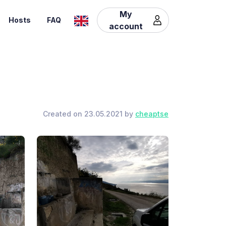
My
Hosts
FAQ
account
Created on 23.05.2021 by
cheaptse