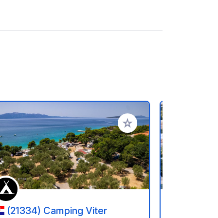
rites
Add to your favorites
(21334) Camping Viter
(21335