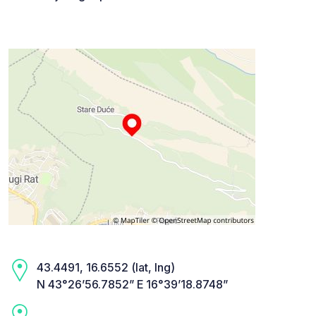
43.4491, 16.6552 (lat, lng)
N 43°26’56.7852” E 16°39’18.8748”