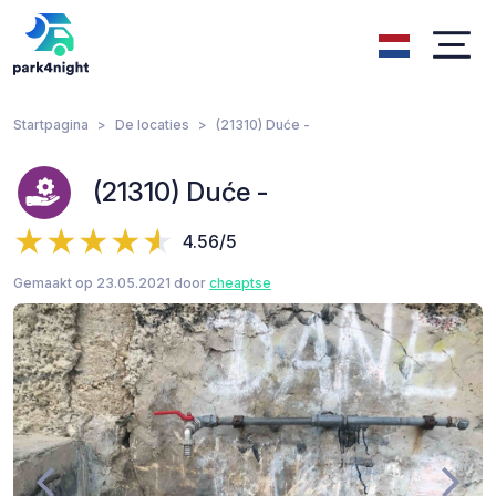
Startpagina
De locaties
(21310) Duće -
(21310) Duće -
4.56/5
Gemaakt op 23.05.2021 door
cheaptse