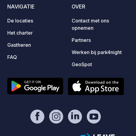
21.00 hrs. We offer drop-in yoga on
een kl
NAVIGATIE
OVER
Monday and Thursday evenings as well
op loo
as private Yoga and meditation classes.
fietsr
De locaties
Contact met ons
Lovišt
opnemen
Orebić
Het charter
km. Wa
Partners
Gastheren
1000 m
Werken bij park4night
snorke
FAQ
Kinder
GeoSpot
Groot 
meter 
platte
van ee
Welko