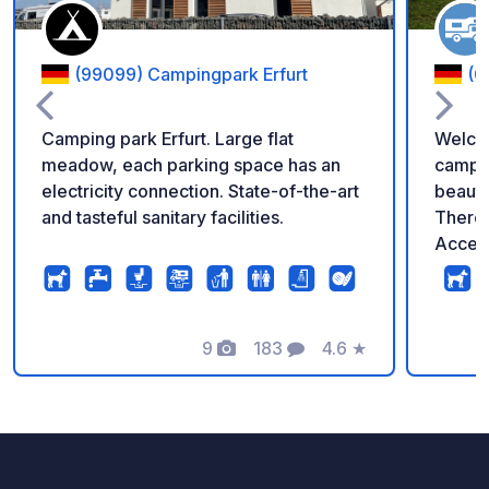
(99099) Campingpark Erfurt
(0
Camping park Erfurt. Large flat
Welcom
meadow, each parking space has an
campervan
electricity connection. State-of-the-art
beauti
and tasteful sanitary facilities.
There 
Access
(in th
"Raus 
Löbich
9
183
4.6
★
turn le
Photos
Comments
Rating
m to the 
you nee
and s
DISPOSAL. The tra
used a