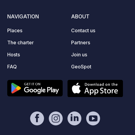
playgr
bakery
NAVIGATION
ABOUT
an out
away. No vehicles of excessive length
Places
Contact us
or wid
entran
The charter
Partners
days o
Hosts
Join us
the pit
dispos
FAQ
GeoSpot
for ov