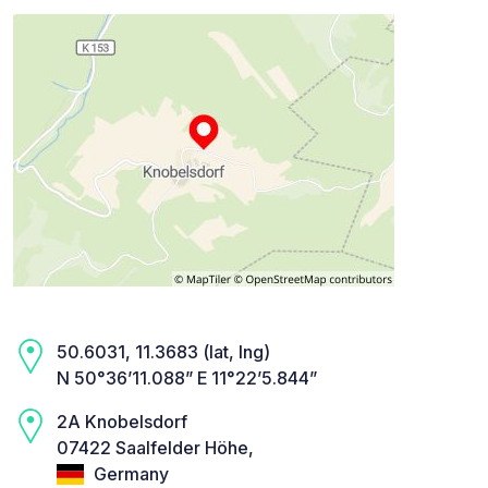
50.6031, 11.3683 (lat, lng)
N 50°36’11.088” E 11°22’5.844”
2A Knobelsdorf
07422 Saalfelder Höhe,
Germany