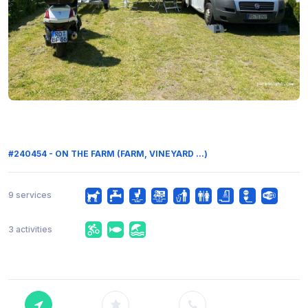
#240454 - ON THE FARM (FARM, VINEYARD ...)
9 services
3 activities