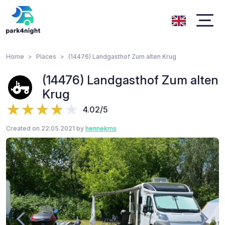
Home
Places
(14476) Landgasthof Zum alten Krug
(14476) Landgasthof Zum alten
Krug
4.02/5
Created on 22.05.2021 by
hennekms