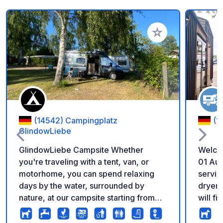
Add to your favorite
(14542) Campingplatz
(1
GlindowLiebe
GlindowLiebe Campsite Whether
Welcome
you're traveling with a tent, van, or
01 August 202
motorhome, you can spend relaxing
servic
days by the water, surrounded by
dryer.
nature, at our campsite starting from
will fi
€29.50 per night. Modern sanitary
next t
facilities (almost finished – currently
Our lo