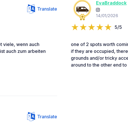
EvaBraddock
Translate
14/01/2026
5/5
t viele, wenn auch
one of 2 spots worth comin
ist auch zum arbeiten
if they are occupied, there
grounds and/or tricky acces
around to the other end t
Translate