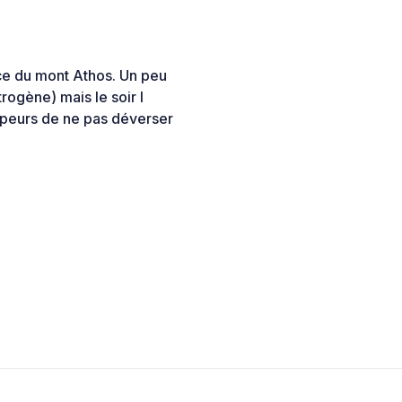
ace du mont Athos. Un peu
rogène) mais le soir l
mpeurs de ne pas déverser