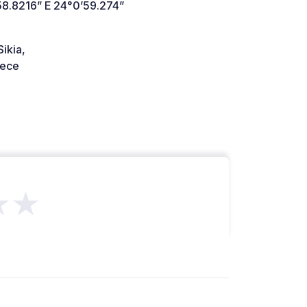
58.8216” E 24°0’59.274”
ikia,
ece
★★