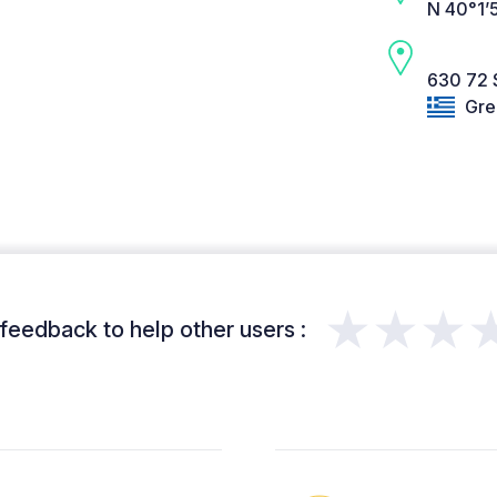
N 40°1’
630 72 S
Gre
★★★
feedback to help other users :