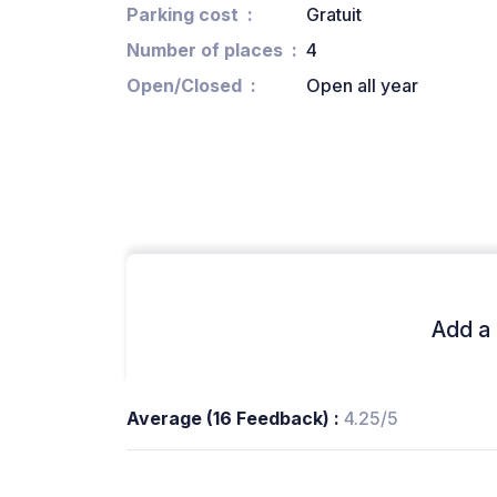
Parking cost
Gratuit
Number of places
4
Open/Closed
Open all year
Add a 
Average (16 Feedback) :
4.25/5