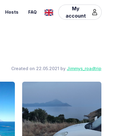
My
Hosts
FAQ
account
Created on 22.05.2021 by
Jimmys_roadtrip