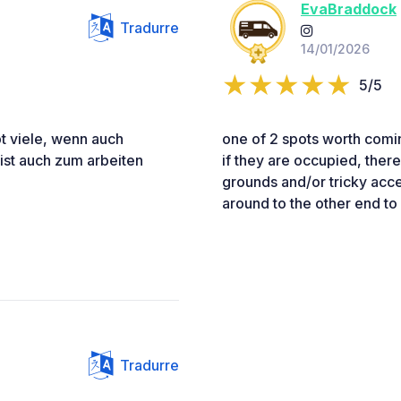
EvaBraddock
Tradurre
14/01/2026
5/5
t viele, wenn auch
one of 2 spots worth comin
ist auch zum arbeiten
if they are occupied, there
grounds and/or tricky acces
around to the other end t
Tradurre