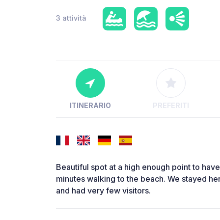
3 attività
ITINERARIO
PREFERITI
Beautiful spot at a high enough point to have
minutes walking to the beach. We stayed he
and had very few visitors.