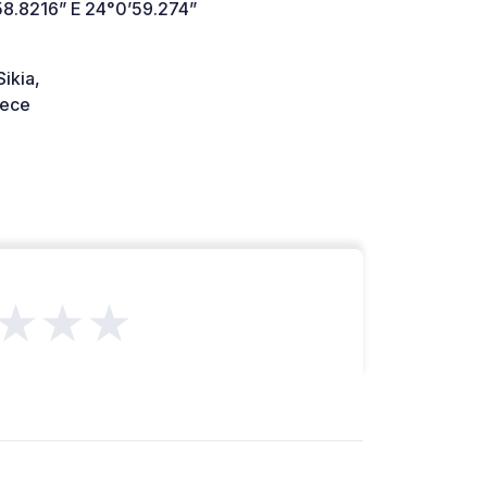
58.8216” E 24°0’59.274”
ikia,
ece
★★★