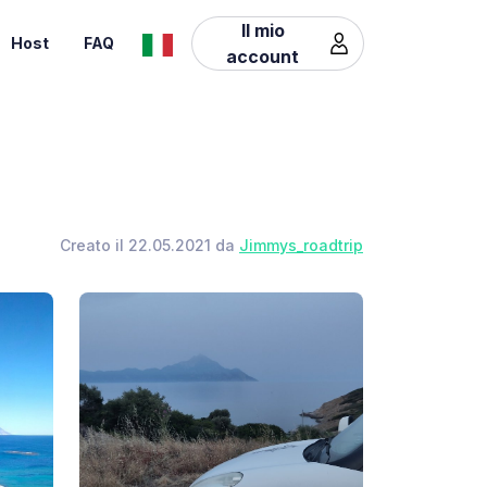
Il mio
Host
FAQ
account
Creato il 22.05.2021 da
Jimmys_roadtrip