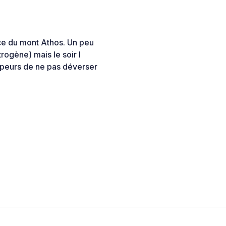
ace du mont Athos. Un peu
rogène) mais le soir l
mpeurs de ne pas déverser