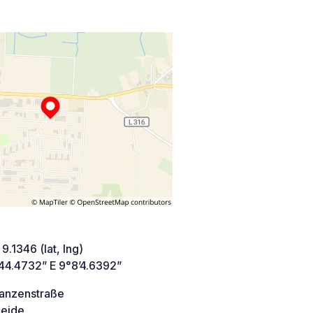
9.1346 (lat, lng)
’44.4732” E 9°8’4.6392”
anzenstraße
eide,