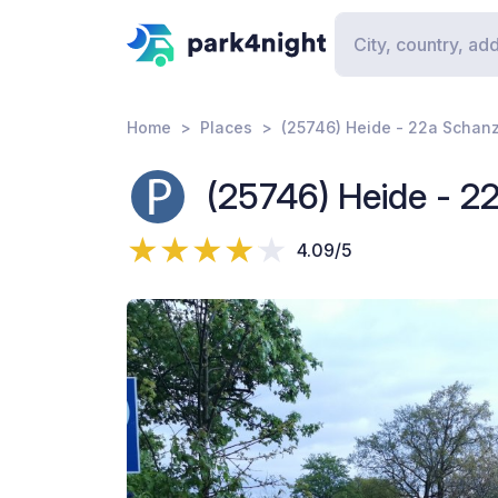
Home
Places
(25746) Heide - 22a Schan
(25746) Heide - 2
4.09/5