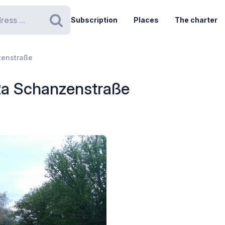
Subscription
Places
The charter
Search
zenstraße
2a Schanzenstraße