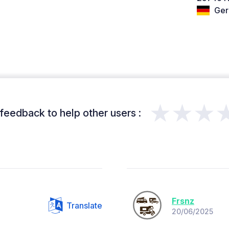
Ger
★★★
feedback to help other users :
Frsnz
Translate
20/06/2025