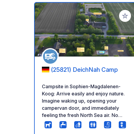
Add to
(25821) DeichNah Camp
Campsite in Sophien-Magdalenen-
Koog: Arrive easily and enjoy nature.
Imagine waking up, opening your
campervan door, and immediately
feeling the fresh North Sea air. No
noise, no stress, just peace, wide open
spaces, and nature. That's exactly what