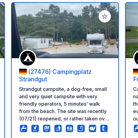
 your favorites
Add to your favo
(27476) Campingplatz
Strandgut
F
Strandgut campsite, a dog-free, small
Ca
and very quiet campsite with very
na
friendly operators, 5 minutes' walk
th
from the beach. The site was recently
every
(07/21) reopened, or rather taken over
ou
and renovated. In the back area there
ma
are permanent campers, in the front
No