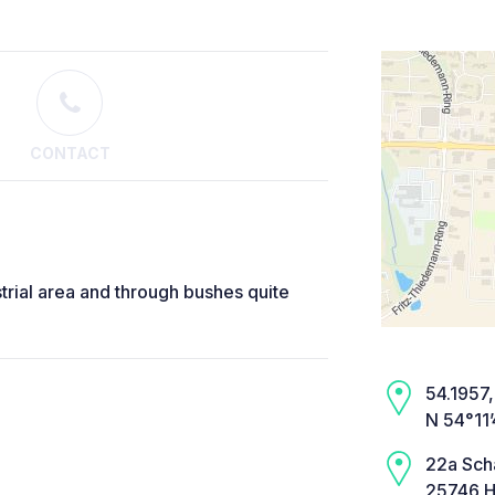
CONTACT
ustrial area and through bushes quite
54.1957, 
N 54°11
22a Sch
25746 H