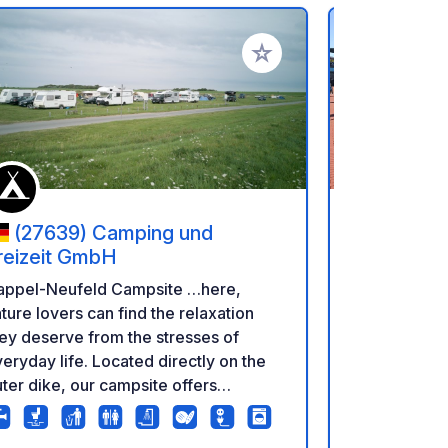
rites
Add to your favorites
(27639) Camping und
(24941)
reizeit GmbH
Free parkin
ppel-Neufeld Campsite …here,
are availabl
ture lovers can find the relaxation
main entran
ey deserve from the stresses of
places are p
day life. Located directly on the
disposal sta
ter dike, our campsite offers
water. With 
gnificent views. Enjoy the fresh
column. For 
rth Sea air and the tranquility of