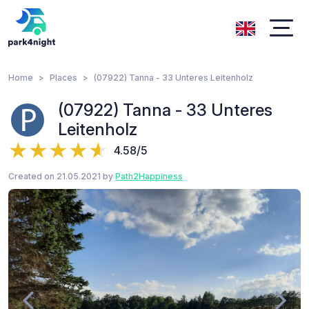
Home
Places
(07922) Tanna - 33 Unteres Leitenholz
(07922) Tanna - 33 Unteres
Leitenholz
4.58/5
Created on 21.05.2021 by
Path2Happiness