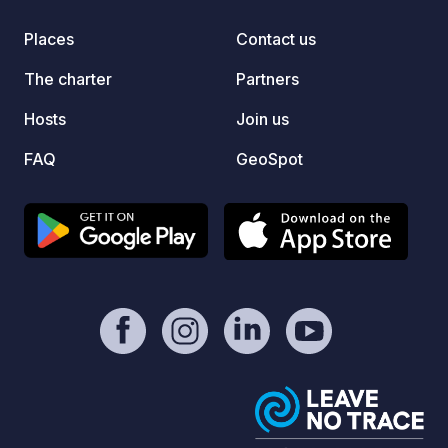
check real-time availability and book
your pitch, click on our official link in
Places
Contact us
the "Contact / Website" tab of this
listing!*
The charter
Partners
Hosts
Join us
FAQ
GeoSpot