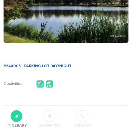
#240005 - PARKING LOT DAY/NIGHT
2 activities
ITINERARY
FAVORITES
CONTACT