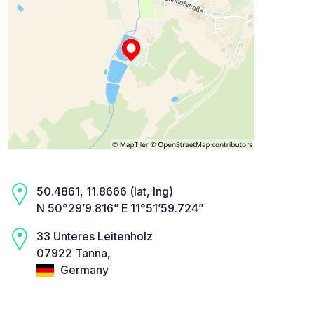
50.4861, 11.8666 (lat, lng)
N 50°29’9.816” E 11°51’59.724”
33 Unteres Leitenholz
07922 Tanna,
Germany