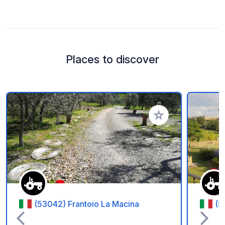
Places to discover
Add to your favorite
(53042) Frantoio La Macina
(5