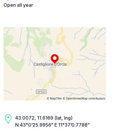
Open all year
43.0072, 11.6169 (lat, lng)
N 43°0’25.9956” E 11°37’0.7788”