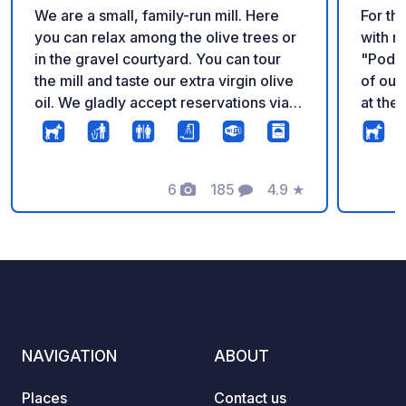
We are a small, family-run mill. Here
For th
you can relax among the olive trees or
with n
in the gravel courtyard. You can tour
"Poder
the mill and taste our extra virgin olive
of outd
oil. We gladly accept reservations via
at the
WhatsApp or email, as indicated in
more d
your contact information. Check-in is
our pl
from 9:00 AM to 7:00 PM. Reservations
for li
are only required on Sundays via
6
185
4.9
★
tradit
Photos
Comments
Rating
WhatsApp. We look forward to
pitche
welcoming you!
water 
large 
view o
possib
pool, 
servic
NAVIGATION
ABOUT
Ascian
Places
Contact us