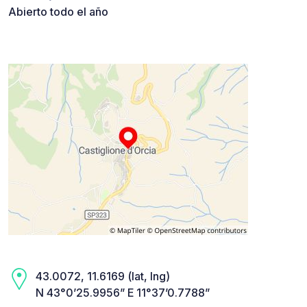
Abierto todo el año
43.0072, 11.6169 (lat, lng)
N 43°0’25.9956” E 11°37’0.7788”