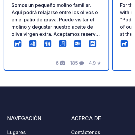
Somos un pequeño molino familiar.
For th
Aquí podrá relajarse entre los olivos o
with n
en el patio de grava. Puede visitar el
"Poder
molino y degustar nuestro aceite de
of outd
oliva virgen extra. Aceptamos reservas
at the
por WhatsApp o correo electrónico,
more d
según la información de contacto que
our pl
nos proporcione. El horario de entrada
for li
es de 9:00 a 19:00. Solo se requiere
6
185
4.9
★
tradit
Fotos
Comentarios
Calificación
reserva los domingos por WhatsApp.
pitche
¡Le esperamos!
water 
large 
view o
possib
pool, 
servic
NAVEGACIÓN
ACERCA DE
Ascian
Lugares
Contáctenos