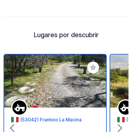
Lugares por descubrir
Añadir a tus favorito
(53042) Frantoio La Macina
(5