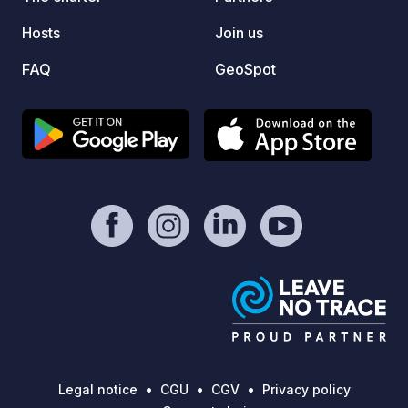
sanitar
Hosts
Join us
playgr
summer
FAQ
GeoSpot
adults.
Legal notice
CGU
CGV
Privacy policy