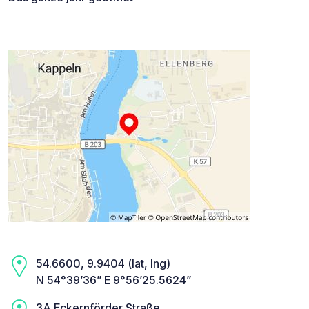
54.6600, 9.9404 (lat, lng)
N 54°39’36” E 9°56’25.5624”
3A Eckernförder Straße