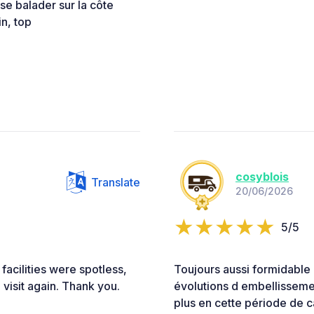
e balader sur la côte
n, top
cosyblois
Translate
20/06/2026
5/5
facilities were spotless,
Toujours aussi formidable
 visit again. Thank you.
évolutions d embellissemen
plus en cette période de 