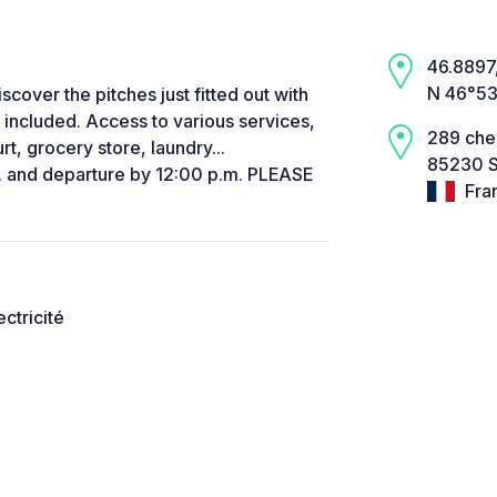
46.8897,
N 46°53
over the pitches just fitted out with
included. Access to various services,
289 che
t, grocery store, laundry...
85230 S
m. and departure by 12:00 p.m. PLEASE
Fra
ectricité