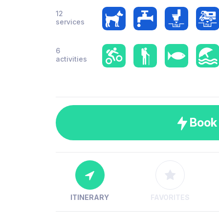
12
services
6
activities
Book
ITINERARY
FAVORITES