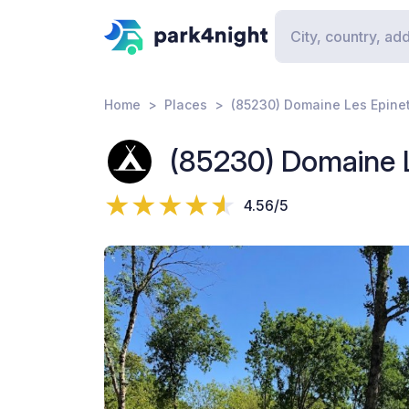
Home
Places
(85230) Domaine Les Epine
(85230) Domaine L
4.56/5