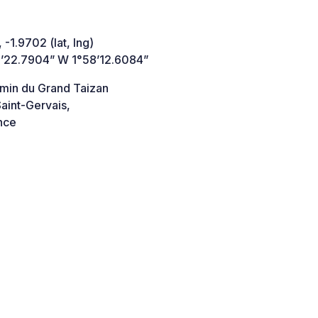
 -1.9702 (lat, lng)
’22.7904” W 1°58’12.6084”
min du Grand Taizan
aint-Gervais,
nce