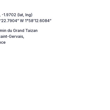
 -1.9702 (lat, lng)
’22.7904” W 1°58’12.6084”
min du Grand Taizan
aint-Gervais,
nce