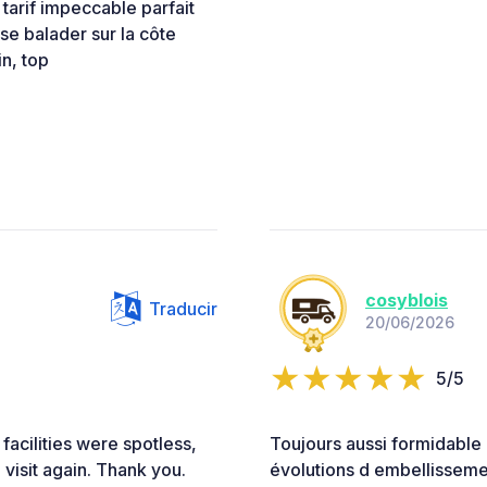
arif impeccable parfait
e balader sur la côte
n, top
cosyblois
Traducir
20/06/2026
5/5
facilities were spotless,
Toujours aussi formidable
 visit again. Thank you.
évolutions d embellissemen