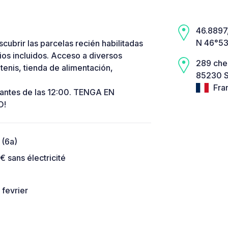
46.8897,
N 46°53
ubrir las parcelas recién habilitadas
os incluidos. Acceso a diversos
289 che
e tenis, tienda de alimentación,
85230 S
Fra
 antes de las 12:00. TENGA EN
O!
 (6a)
€ sans électricité
 fevrier