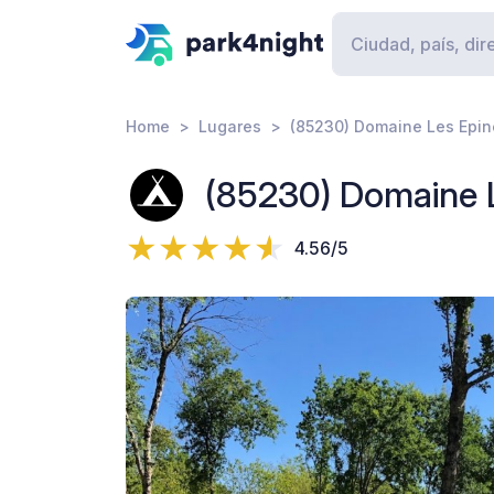
Home
Lugares
(85230) Domaine Les Epin
(85230) Domaine L
4.56/5