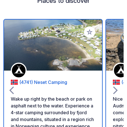
Places to discover
Add to your favorite
(4741) Neset Camping
(4
Wake up right by the beach or park on
Nice a
asphalt next to the water. Experience a
Audnar
4-star camping surrounded by fjord
come a
and mountains, situated in a region rich
explor
in Norwegian culture and experiences.
pitsto