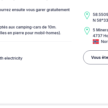
pourrez ensuite vous garer gratuitement
58.5509,
N 58°33
ptés aux camping-cars de 10m.
5 Miner
les en pierre pour mobil-homes).
4737 Ho
Nor
Vous ête
th electricity