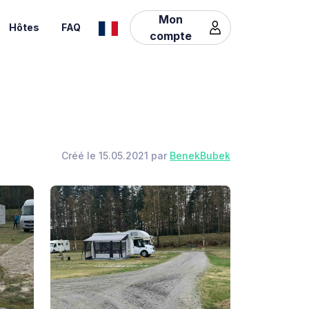
Mon
Hôtes
FAQ
compte
Créé le 15.05.2021 par
BenekBubek