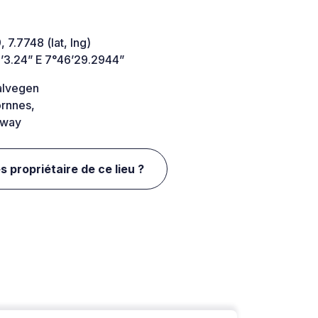
 7.7748 (lat, lng)
’3.24” E 7°46’29.2944”
alvegen
rnnes,
way
s propriétaire de ce lieu ?