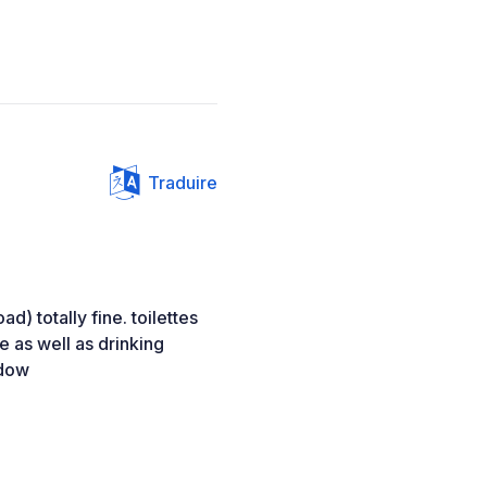
Traduire
d) totally fine. toilettes
 as well as drinking
adow