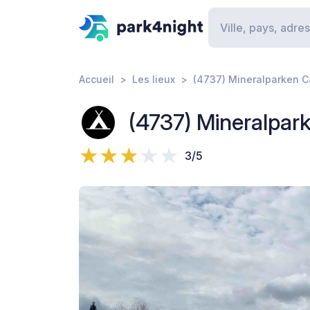
Accueil
Les lieux
(4737) Mineralparken 
(4737) Mineralpa
3/5