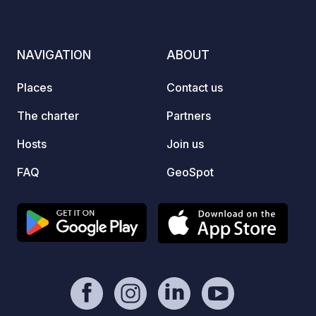
know i
later. For those curious, beginners, or
wine e
NAVIGATION
ABOUT
tastin
upon r
Places
Contact us
Borde
Borde
The charter
Partners
Bordea
Hosts
Join us
childre
the time of
FAQ
GeoSpot
before
advance
Every 
Aperit
charcu
vegeta
cheese
(under
More i