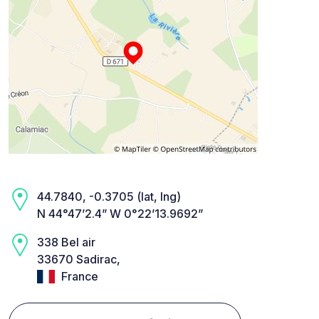
44.7840, -0.3705 (lat, lng)
N 44°47’2.4” W 0°22’13.9692”
338 Bel air
33670 Sadirac,
France