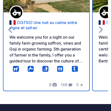
(33750) Une nuit au calme entre
(3
vigne et safran
We welcome you for a night on our
Welcom
family farm growing saffron, vines and
family
Goji in organic farming. 5th generation
certified or
of farmer in the family, I offer you a
welcom
guided tour to discover the culture of
Bertra
saffron, goji berries and vines followed
in the 
by a free tasting. Farm shop on site.
stabil
Parking on lawn. Be careful in case of
summer! We recommend c
rain parking is difficult.
8
148
5
★
emaili
Photos
Comments
Rating
know y
on sit
around
Please