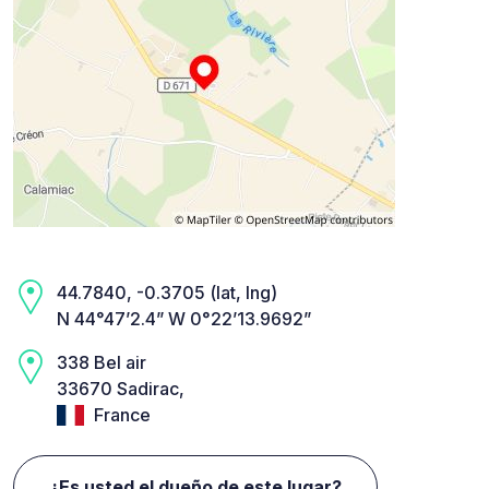
44.7840, -0.3705 (lat, lng)
N 44°47’2.4” W 0°22’13.9692”
338 Bel air
33670 Sadirac,
France
¿Es usted el dueño de este lugar?