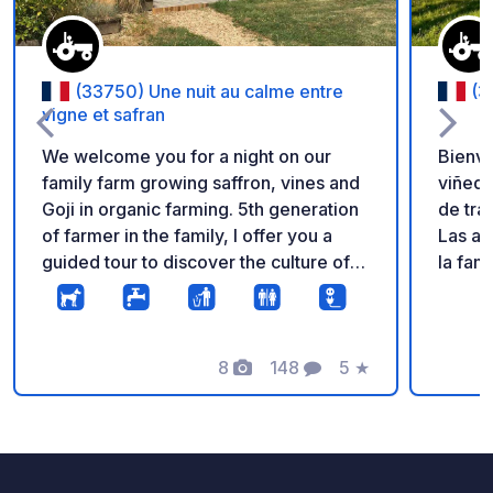
(33750) Une nuit au calme entre
(3
vigne et safran
We welcome you for a night on our
Bienve
family farm growing saffron, vines and
viñedo
Goji in organic farming. 5th generation
de tra
of farmer in the family, I offer you a
Las au
guided tour to discover the culture of
la fami
saffron, goji berries and vines followed
Hay ap
by a free tasting. Farm shop on site.
corazó
Parking on lawn. Be careful in case of
establ
rain parking is difficult.
8
148
5
★
verano. Les recomendamos q
Fotos
Comentarios
Calificación
llamen
electr
avisar
viñedo