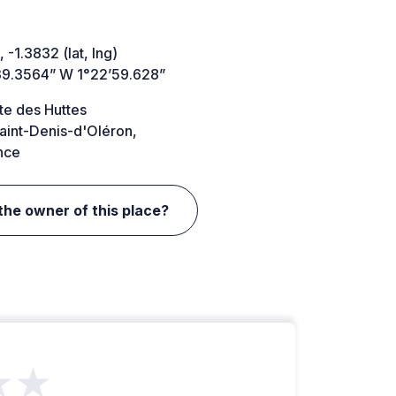
 -1.3832 (lat, lng)
39.3564” W 1°22’59.628”
te des Huttes
aint-Denis-d'Oléron,
nce
the owner of this place?
★★