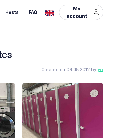
My
Hosts
FAQ
account
tes
Created on 06.05.2012 by
yo