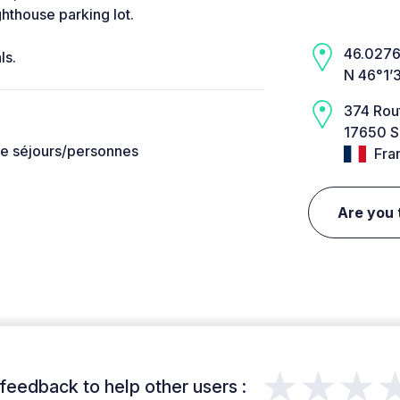
ghthouse parking lot.
46.0276,
ls.
N 46°1’
374 Rou
17650 S
de séjours/personnes
Fra
Are you 
★★★
feedback to help other users :