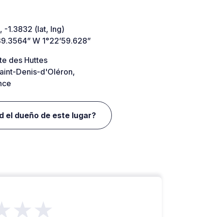
 -1.3832 (lat, lng)
39.3564” W 1°22’59.628”
te des Huttes
aint-Denis-d'Oléron,
nce
d el dueño de este lugar?
★★★