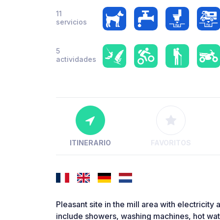
11
servicios
5
actividades
ITINERARIO
FAVORITOS
Pleasant site in the mill area with electricity 
include showers, washing machines, hot wat