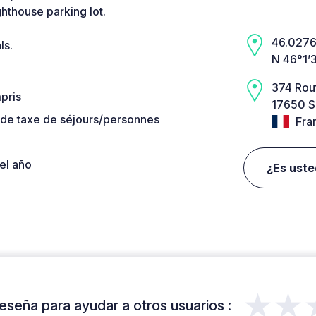
ghthouse parking lot.
46.0276,
ls.
N 46°1’
374 Rou
pris
17650 S
 de taxe de séjours/personnes
Fra
el año
¿Es uste
★★
eseña para ayudar a otros usuarios :