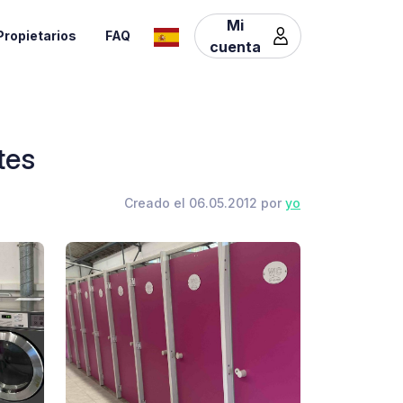
Mi
Propietarios
FAQ
cuenta
tes
Creado el 06.05.2012 por
yo