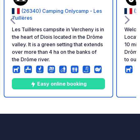
(26340) Camping Onlycamp - Les
(2
Tuillères
Les Tuillères campsite in Vercheny is in
Welco
the heart of Diois located in the Drôme
Locate
valley. It is a green setting that extends
10 min
over more than 4 ha on the banks of
Drôme
the Drôme river.
to our 
wooded groun
you ca
Electri
Easy online booking
shower
available 
visits,
10
5
4
★
Photos
Comments
Rating
delici
of the day! During your 
Breakf
for ad