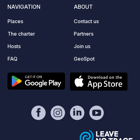
pastri
NAVIGATION
ABOUT
jam. E
cured 
Places
Contact us
fruit juice
Delici
The charter
Partners
to 10 
Hosts
Join us
drink,
a deli
FAQ
GeoSpot
who pr
region
comple
enjoy 
and sa
family or fri
Evenin
Friday
Raviol
homema
child +