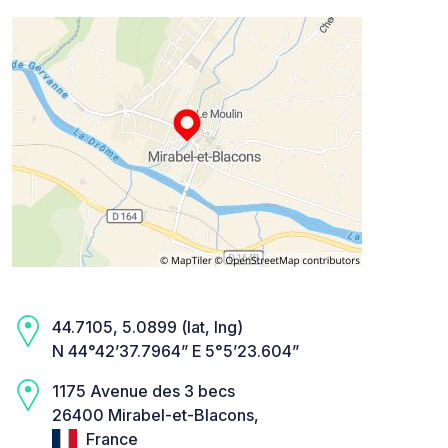
44.7105, 5.0899 (lat, lng)
N 44°42’37.7964” E 5°5’23.604”
1175 Avenue des 3 becs
26400 Mirabel-et-Blacons,
France