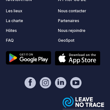
enfant
beurre
Les lieux
Nous contacter
de nos
charcu
La charte
Partenaires
jus de
Hôtes
Nous rejoindre
Pause 
Tous l
FAQ
GeoSpot
vous t
fraîch
ou une
les am
verre 
parfai
vous, 
la fer
gourma
Soirée
bois -
dimanc