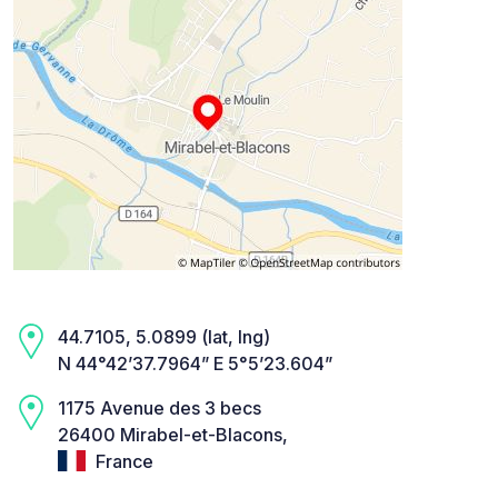
44.7105, 5.0899 (lat, lng)
N 44°42’37.7964” E 5°5’23.604”
1175 Avenue des 3 becs
26400 Mirabel-et-Blacons,
France