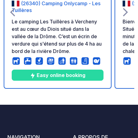
(26340) Camping Onlycamp - Les
(2
Tuillères
Le camping Les Tuillères à Vercheny
Bienve
est au cœur du Diois situé dans la
Située
vallée de la Drôme. C’est un écrin de
minute
verdure qui s'étend sur plus de 4 ha au
de la 
bord de la rivière Drôme.
chaleu
famili
L’accès
emplac
Easy online booking
Électri
douche
disponib
10
5
4
★
Photos
Commentaires
Note
balades
humeur
sont de rigueur
nous vous p
Brunch à pa
NAVIGATION
A PROPOS DE