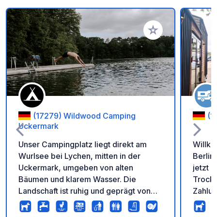
Zu Ihren Favoriten 
(17279) Wildwood Camping
(1
Uckermark
Unser Campingplatz liegt direkt am
Willk
Wurlsee bei Lychen, mitten in der
Berlin! Update 01.08.2026: Wir hab
Uckermark, umgeben von alten
jetzt 
Bäumen und klarem Wasser. Die
Trockn
Landschaft ist ruhig und geprägt von
Zahlun
Seen, Wäldern und offenen Flächen.
möglic
Vom Platz aus bist du direkt draußen:
Gebäu