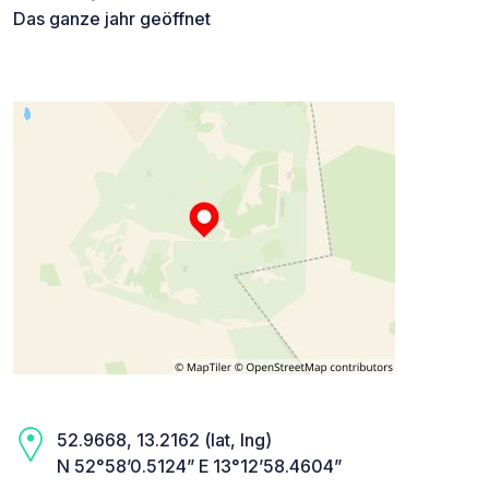
Das ganze jahr geöffnet
52.9668, 13.2162 (lat, lng)
N 52°58’0.5124” E 13°12’58.4604”