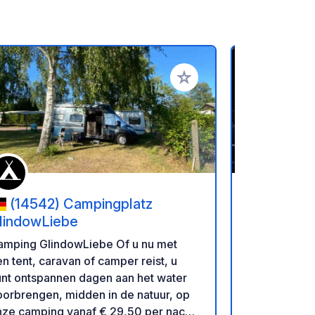
favorieten
Voeg toe aan je favorieten
(14542) Campingplatz
(17166
lindowLiebe
Dahmen a
mping GlindowLiebe Of u nu met
Gelegen in h
n tent, caravan of camper reist, u
regio Meckl
unt ontspannen dagen aan het water
de zuidelijk
orbrengen, midden in de natuur, op
Malchinmeer
nze camping vanaf € 29,50 per nacht.
gezinsvrien