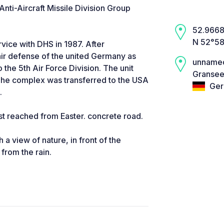
ti-Aircraft Missile Division Group
52.9668,
N 52°58
vice with DHS in 1987. After
 air defense of the united Germany as
unname
the 5th Air Force Division. The unit
Gransee
 The complex was transferred to the USA
Ger
.
est reached from Easter. concrete road.
 a view of nature, in front of the
from the rain.