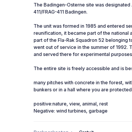
The Badingen-Osterne site was designated An
411/FRAG-411 Badingen.
The unit was formed in 1985 and entered ser
reunification, it became part of the national
part of the Fla-Rak Squadron 52 belonging to 
went out of service in the summer of 1992.
and served there for experimental purposes
The entire site is freely accessible and is b
many pitches with concrete in the forest, with
bunkers or in a hall where you are protected 
positive:nature, view, animal, rest
Negative: wind turbines, garbage