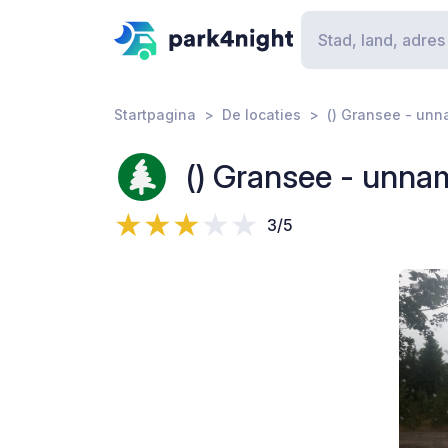
Startpagina
De locaties
() Gransee - un
() Gransee - unna
3/5