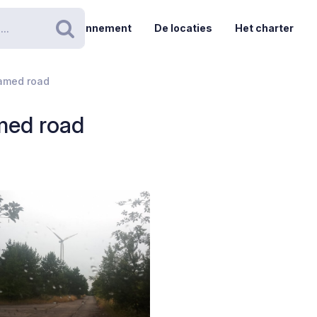
Abonnement
De locaties
Het charter
Zoeken
named road
med road