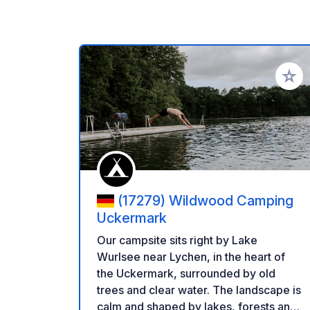
Voeg t
(17279) Wildwood Camping
Uckermark
Our campsite sits right by Lake
Wurlsee near Lychen, in the heart of
the Uckermark, surrounded by old
trees and clear water. The landscape is
calm and shaped by lakes, forests and