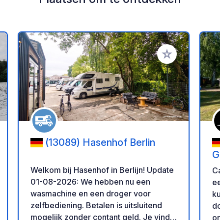
oe aan je favorieten
Voeg toe aan je 
(13089) Hasenhof Berlin
G
Welkom bij Hasenhof in Berlijn! Update
Ca
01-08-2026: We hebben nu een
ee
wasmachine en een droger voor
k
zelfbediening. Betalen is uitsluitend
do
mogelijk zonder contant geld. Je vindt
o