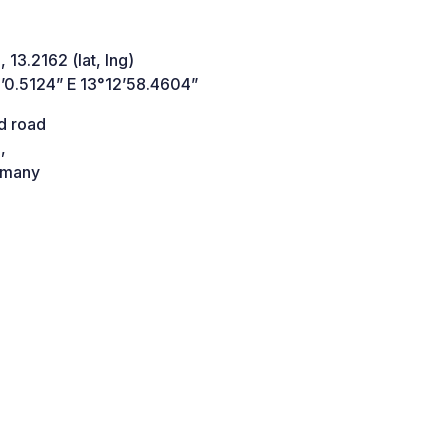
 13.2162 (lat, lng)
’0.5124” E 13°12’58.4604”
d road
,
many