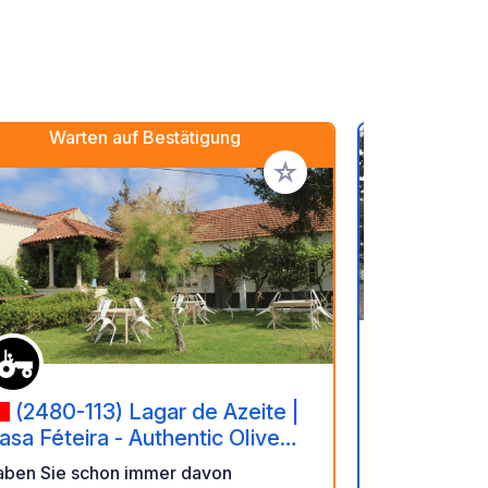
Warten auf Bestätigung
en hinzufügen
Zu Ihren Favoriten hinzufü
(7630-
Campismo
(2480-113) Lagar de Azeite |
Der Camping
asa Féteira - Authentic Olive
Costa Vicent
rove & Organic Mill
aben Sie schon immer davon
wunderschön