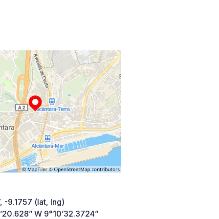
 -9.1757 (lat, lng)
’20.628” W 9°10’32.3724”