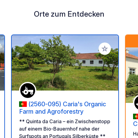
Orte zum Entdecken
en Favoriten hinzufügen
Zu Ihren Favorit
(2560-095) Caria's Organic
Farm and Agroforestry
** Quinta da Caria – ein Zwischenstopp
C
auf einem Bio-Bauernhof nahe der
G
H
Surfspots an Portugals Silberküste **