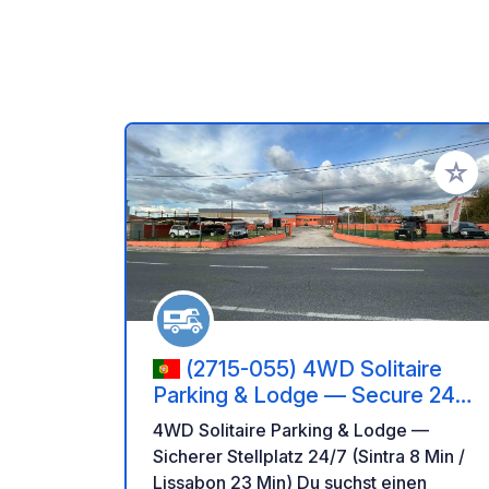
Zu Ihr
(2715-055) 4WD Solitaire
Parking & Lodge — Secure 24/7
stopover (8 min Sintra / 23 min
4WD Solitaire Parking & Lodge —
Lisbon)
Sicherer Stellplatz 24/7 (Sintra 8 Min /
Lissabon 23 Min) Du suchst einen