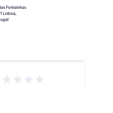
das Fontaínhas
1 Lisboa,
tugal
★★★★★