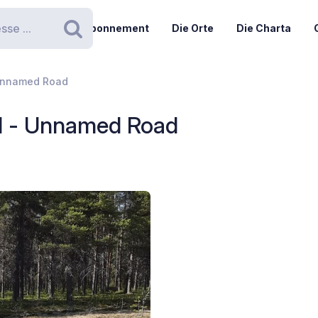
Abonnement
Die Orte
Die Charta
Suchen
 Unnamed Road
l - Unnamed Road