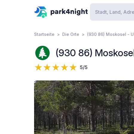
Startseite
Die Orte
(930 86) Moskosel -
(930 86) Moskose
5/5