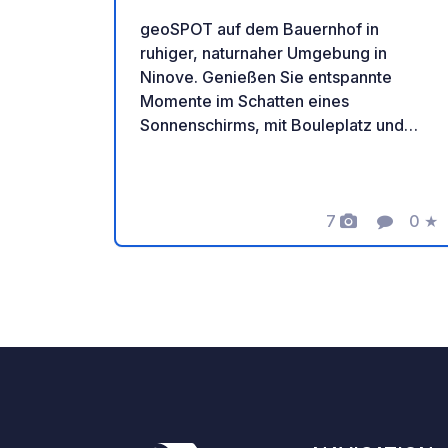
geoSPOT auf dem Bauernhof in
ruhiger, naturnaher Umgebung in
Ninove. Genießen Sie entspannte
Momente im Schatten eines
Sonnenschirms, mit Bouleplatz und
Ponyreiten für Kinder. Ein idealer Ort
für eine erholsame Auszeit. Vielen
Dank an den Besitzer für diesen tollen
geoSPOT! :) Zur Erinnerung: - Denken
7
0
★
Fotos
Komment
Bewe
Sie daran, den geoCode bei Ihrer
Ankunft zu registrieren - Mein
Fahrzeug ist mit Sanitäranlagen
ausgestattet - ⚠️ Kein Feuer, kein
Grillen! - Freie Spende und keine
Provision für den Eigentümer. - Paypal
https://www.paypal.com/paypalme/Ti
mOst1983 - https://geospot.app/de