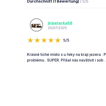
Durchschnitt (1 Bewertung) :
5/5
jiripeterka68
25/07/2025
5/5
Krásné tiché místo s u řeky na kraji jezera .
problému . SUPER. Přišel nás navštívit i sob .