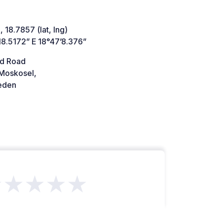
 18.7857 (lat, lng)
18.5172” E 18°47’8.376”
d Road
Moskosel,
den
★★★★★