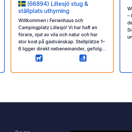
(66894) Lillesjö stug &
W
ställplats uthyrning
– 
Willkommen i Ferienhaus och
de
Campingplatz Lillesjö! Vi har haft en
S
förare, njut av vila och natur och har
u
stor kost på gästvänskap. Stellplätze 1–
v
6 ligger direkt nebeneinander, gefolgt
L
vom något större Stellplatz 7 och dem
Pa
noch größeren Stellplatz 8. Alla
u
ar
rtung
Stellplätze bieten Seeblick. Detta år
Po
10
0
★
finns det leider ingen storm och inget
B
Fotos
Kommentar
Bewertung
fließendes vatten. Vi hoppas dock att
Entsp
dessa Einrichtungen nästa år för de
ge
Stellplätze 1–6 erbjuds att kan. Här kan
A
du slappna av, den vila njuter och
Pr
naturen det hela året över att leva.
Kä
Kontrollera den tillgängliga terminen
Ka
och boka ditt Ferienhaus eller din
Ge