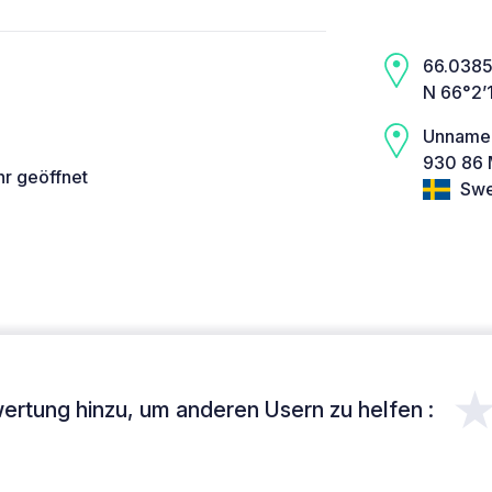
66.0385,
N 66°2’
Unname
930 86 
hr geöffnet
Swe
ertung hinzu, um anderen Usern zu helfen :