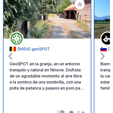
Añadir a tus favorito
(9404) geoSPOT
(4
GeoSPOT en la granja, en un entorno
Bienve
tranquilo y natural en Ninove. Disfruta
tranqu
de un agradable momento al aire libre
la campiña 
a la sombra de una sombrilla, con una
estanc
pista de petanca y paseos en poni para
famili
niños. Un lugar ideal para una escapada
autént
relajante. ¡Gracias al propietario por
amplio
compartir este geoSPOT! :)
poca d
Recordatorio: - Recuerde registrar el
7
0
★
gallin