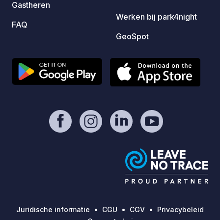
Gastheren
tussen
Werken bij park4night
Sloven
FAQ
pracht
GeoSpot
van Tr
wande
gewoon
Fietse
vinden
de boe
omligg
ritten
van Bohin
authen
waar k
spelen
uitmake
hele j
voor c
Juridische informatie
CGU
CGV
Privacybeleid
nodig 