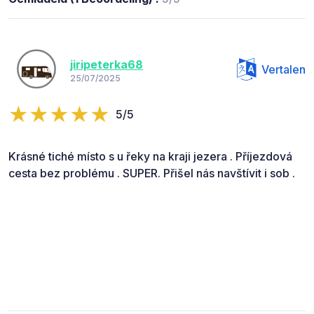
jiripeterka68
Vertalen
25/07/2025
5/5
Krásné tiché místo s u řeky na kraji jezera . Příjezdová
cesta bez problému . SUPER. Přišel nás navštívit i sob .