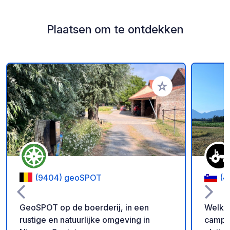
Plaatsen om te ontdekken
Voeg toe aan je fav
(9404) geoSPOT
(4
GeoSPOT op de boerderij, in een
Welkom
rustige en natuurlijke omgeving in
camper