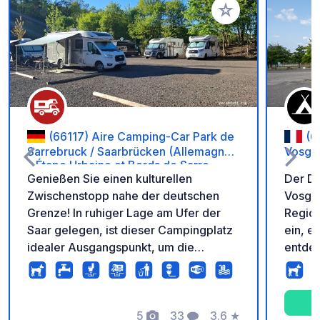
Zu Ihren Favoriten 
(66117) Aire Camping-Car Park de
(6
Sarrebruck / Saarbrücken (Allemagne)
Vosge
– Étape Urbaine et Bords de Sarre.
Genießen Sie einen kulturellen
Der Dr
Zwischenstopp nahe der deutschen
Vosge
Grenze! In ruhiger Lage am Ufer der
Region
Saar gelegen, ist dieser Campingplatz
ein, e
idealer Ausgangspunkt, um die
entdec
Saarbrückener Innenstadt mit ihrem
seine
Schloss, Museen und Einkaufsstraßen
bietet
zu erkunden. Die Radwege führen
eine k
direkt vor der Tür entlang. Der
5
33
3.6
★
Ausges