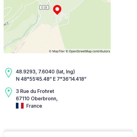
48.9293, 7.6040 (lat, lng)
N 48°55’45.48” E 7°36’14.418”
3 Rue du Frohret
67110 Oberbronn,
France