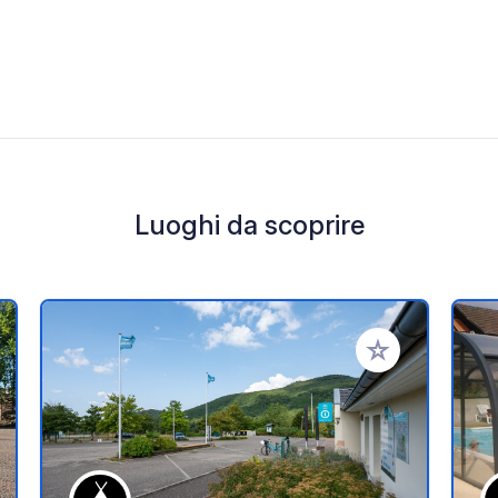
Luoghi da scoprire
i ai tuoi preferiti
Aggiungi ai tuoi p