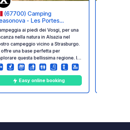
(67700) Camping
(67482
easonova - Les Portes
Stellplätz
'Alsace
mpeggia ai piedi dei Vosgi, per una
A beautifull
canza nella natura in Alsazia nel
adjacent to 
stro campeggio vicino a Strasburgo.
the Haardt M
 offre una base perfetta per
plorare questa bellissima regione. Il
norama eccezionale vi offre una
sta mozzafiato sullo Château du Haut-
rr dalla vostra posizione boscosa.
Easy online booking
a cornice magica per trascorrere
lle vacanze immersi nella natura e
oprire il fascino dell'Alsazia in coppia
4
55
3.9
★
Foto
Commenti
Valutazione
in famiglia.