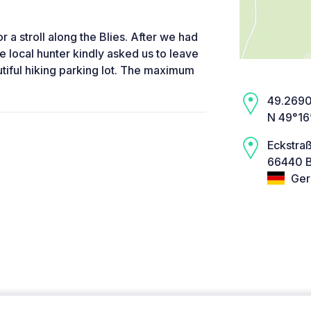
or a stroll along the Blies. After we had
 local hunter kindly asked us to leave
utiful hiking parking lot. The maximum
49.2690,
N 49°16
Eckstra
66440 B
Ger