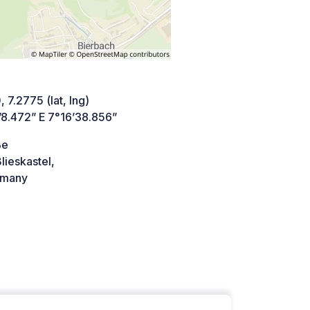
 7.2775 (lat, lng)
’8.472” E 7°16’38.856”
ße
lieskastel,
many