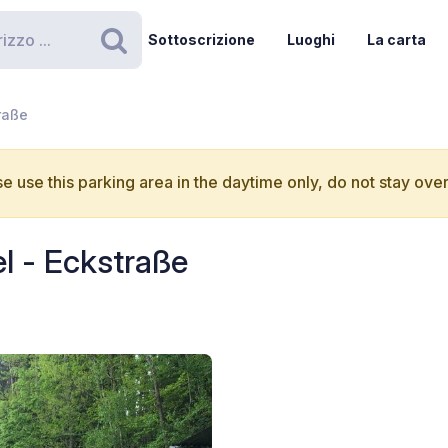
Sottoscrizione
Luoghi
La carta
Ricerca
raße
e use this parking area in the daytime only, do not stay over
l - Eckstraße