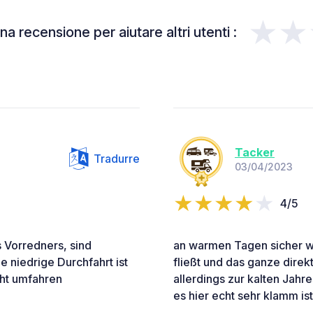
★★
a recensione per aiutare altri utenti :
Tacker
Tradurre
03/04/2023
4/5
 Vorredners, sind
an warmen Tagen sicher w
ie niedrige Durchfahrt ist
fließt und das ganze direk
cht umfahren
allerdings zur kalten Jahr
es hier echt sehr klamm ist