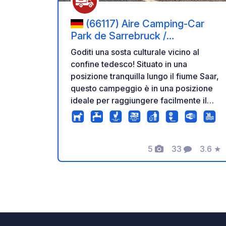
(66117) Aire Camping-Car
Park de Sarrebruck /
Saarbrücken (Allemagne) –
Goditi una sosta culturale vicino al
Étape Urbaine et Bords de
confine tedesco! Situato in una
Sarre.
posizione tranquilla lungo il fiume Saar,
questo campeggio è in una posizione
ideale per raggiungere facilmente il
centro di Saarbrücken, il suo castello, i
musei e le vie dello shopping, grazie
alle piste ciclabili proprio a due passi. Il
campeggio garantisce un soggiorno
5
33
3.6
★
Foto
Commenti
Valuta
internazionale semplice e sicuro:
sbarre automatiche 24 ore su 24, 7
giorni su 7, allacciamenti elettrici per
ogni camper, Wi-Fi gratuito e una
piattaforma di servizi completa.
Accesso alla rete Camping-Car Park: