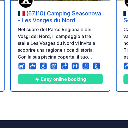
(67110) Camping Seasonova
- Les Vosges du Nord
S
d
Ca
Nel cuore del Parco Regionale dei
va
Vosgi del Nord, il campeggio a tre
no
stelle Les Vosges du Nord vi invita a
Ti
scoprire una regione ricca di storia.
es
Con la sua piscina coperta, il suo
pa
hammam e la sua jacuzzi, il campeggio
vi
Alsazia vi offrirà una piccola oasi di
Ba
pace. Dotato dell'etichetta Station
Easy online booking
Un
Verte, godetevi un ritorno alla natura e
zione
de
concedetevi una vista panoramica
sc
unica sui Vosgi.
6
22
4.1
★
Foto
Commenti
Valutazione
o 