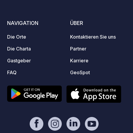
can be arranged differently; multiple
20 Min
vehicles can park on the property if
PKW u
schedules overlap. Pets are welcome;
8–12.
NAVIGATION
ÜBER
water and electricity provided,
including toilet disposal. Open 24/7.
Die Orte
Kontaktieren Sie uns
Die Charta
Partner
Gastgeber
Karriere
FAQ
GeoSpot