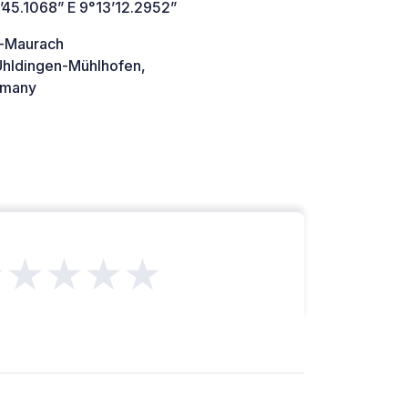
’45.1068” E 9°13’12.2952”
u-Maurach
hldingen-Mühlhofen,
many
★★★★★