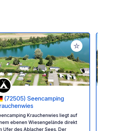
en hinzufügen
Zu Ihren Favoriten hinzufü
(72505) Seencamping
(88512
rauchenwies
Zielfinger
eencamping Krauchenwies liegt auf
Der Stellpla
inem ebenen Wiesengelände direkt
schöner Natu
m Ufer des Ablacher Sees. Der
Seenplatte 