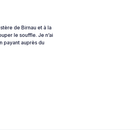
tère de Birnau et à la
per le souffle. Je n’ai
 en payant auprès du