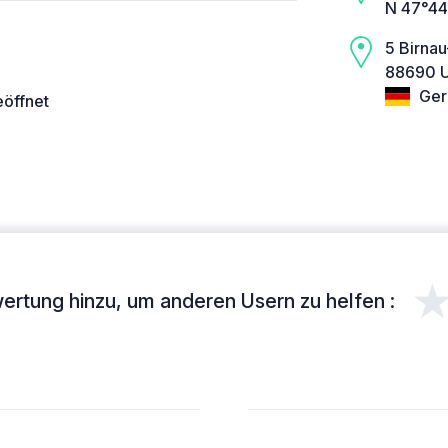
N 47°44
5 Birna
88690 U
Ger
eöffnet
ertung hinzu, um anderen Usern zu helfen :