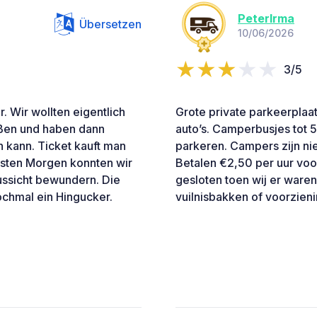
PeterIrma
Übersetzen
10/06/2026
3/5
. Wir wollten eigentlich
Grote private parkeerplaa
eßen und haben dann
auto’s. Camperbusjes tot 
 kann. Ticket kauft man
parkeren. Campers zijn ni
hsten Morgen konnten wir
Betalen €2,50 per uur voo
ussicht bewundern. Die
gesloten toen wij er ware
ochmal ein Hingucker.
vuilnisbakken of voorzien