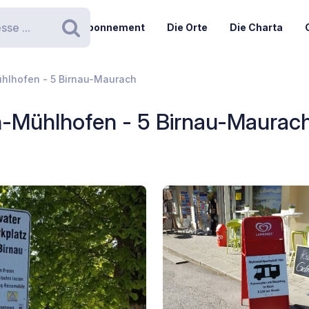
Abonnement
Die Orte
Die Charta
Suchen
hlhofen - 5 Birnau-Maurach
n-Mühlhofen - 5 Birnau-Maurac