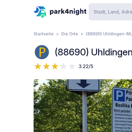
Startseite
Die Orte
(88690) Uhldingen-Mü
(88690) Uhldinge
3.22/5