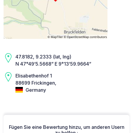
47.8182, 9.2333 (lat, lng)
N 47°49’5.5668” E 9°13’59.9664”
Elisabethenhof 1
88699 Frickingen,
Germany
Fügen Sie eine Bewertung hinzu, um anderen Usern
zu helfen :