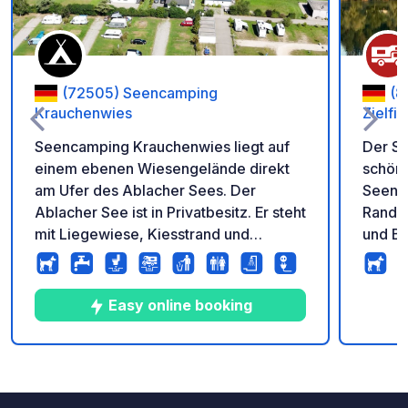
(72505) Seencamping
(8
Krauchenwies
Zielfi
Seencamping Krauchenwies liegt auf
Der St
einem ebenen Wiesengelände direkt
schöne
am Ufer des Ablacher Sees. Der
Seenpl
Ablacher See ist in Privatbesitz. Er steht
Rande
mit Liegewiese, Kiesstrand und
und Bo
Badesteg allen Campingplatzgästen
befest
exklusiv zur Verfügung. Seencamping
Reisem
Krauchenwies bietet 53 Touristen-
angefa
Easy online booking
Stellplätze für Wohnmobile und
ist ni
Wohnwagen und einen separaten
einen 
Reisemobilstellplatz, der rund um die
Ver- u
9
13
3.5
★
Fotos
Kommentare
Bewertung
Uhr angefahren werden kann. Zwei
Frisch