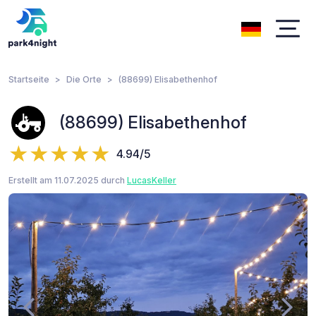
Startseite
Die Orte
(88699) Elisabethenhof
(88699) Elisabethenhof
4.94/5
Erstellt am 11.07.2025 durch
LucasKeller