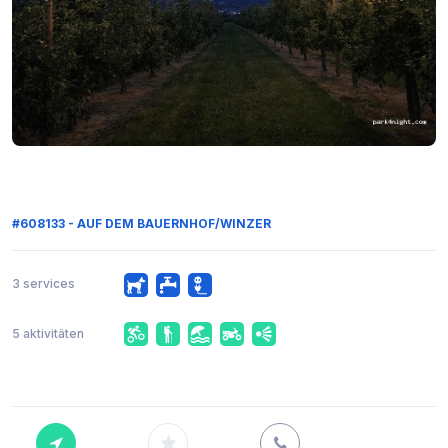
#608133 - AUF DEM BAUERNHOF/WINZER
3 services
5 aktivitäten