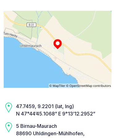
47.7459, 9.2201 (lat, lng)
N 47°44’45.1068” E 9°13’12.2952”
5 Birnau-Maurach
88690 Uhldingen-Mühlhofen,