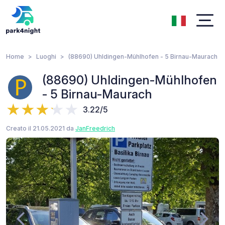
Home
Luoghi
(88690) Uhldingen-Mühlhofen - 5 Birnau-Maurach
(88690) Uhldingen-Mühlhofen
- 5 Birnau-Maurach
3.22/5
Creato il 21.05.2021 da
JanFreedrich