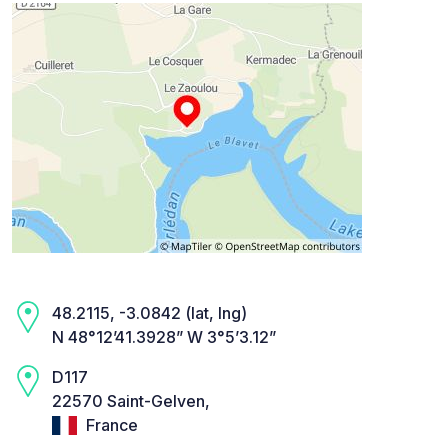
48.2115, -3.0842 (lat, lng)
N 48°12’41.3928” W 3°5’3.12”
D117
22570 Saint-Gelven,
France