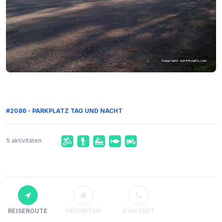
#2086 - PARKPLATZ TAG UND NACHT
5 aktivitäten
REISEROUTE
FAVORITEN
KONTAKT