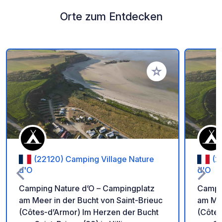
Orte zum Entdecken
Zu Ihren Favoriten 
(22120) Camping Village Nature
(2
d'O
d'O
Camping Nature d’O – Campingplatz
Campin
am Meer in der Bucht von Saint-Brieuc
am Mee
(Côtes-d’Armor) Im Herzen der Bucht
(Côtes