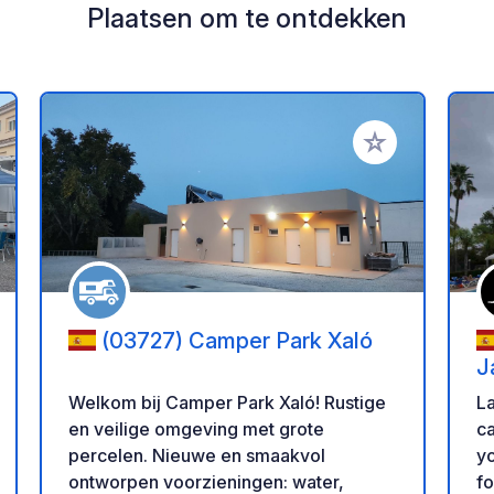
Plaatsen om te ontdekken
oe aan je favorieten
Voeg toe aan je 
(03727) Camper Park Xaló
J
Welkom bij Camper Park Xaló! Rustige
La
en veilige omgeving met grote
ca
percelen. Nieuwe en smaakvol
yo
ontworpen voorzieningen: water,
fo