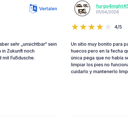
furgo4night4
Vertalen
01/04/2026
4/5
ber sehr „unsichtbar“ sein
Un sitio muy bonito para p
 in Zukunft noch
huecos pero en la fecha q
nd mit Fußdusche.
única pega que no había se
limpiar los pies no funcio
cuidarlo y mantenerlo limp