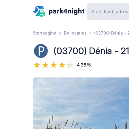
Startpagina
De locaties
(03700) Dénia - 
(03700) Dénia - 2
4.38/5