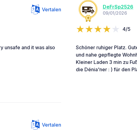
DeFrSp2526
Vertalen
09/01/2026
4/5
ry unsafe and it was also
Schöner ruhiger Platz. Gut
und nahe gepflegte Wohnhä
Kleiner Laden 3 min zu Fuß
die Dénia'ner : ) für den Pl
Vertalen