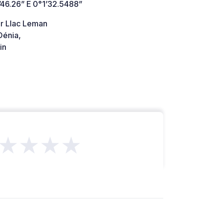
’46.26” E 0°1’32.5488”
er Llac Leman
énia,
in
★★★★