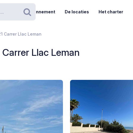
Abonnement
De locaties
Het charter
Zoeken
21 Carrer Llac Leman
1 Carrer Llac Leman