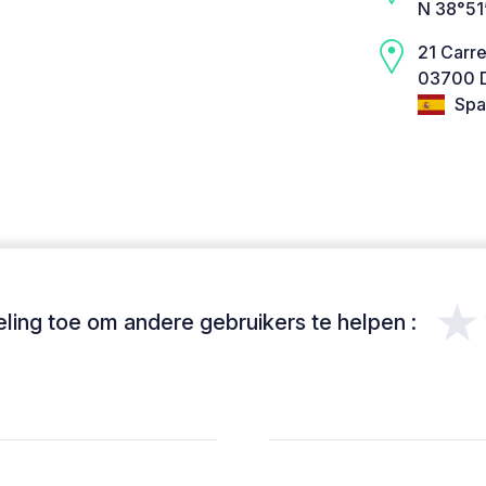
N 38°51
21 Carr
03700 D
Spa
★
ing toe om andere gebruikers te helpen :