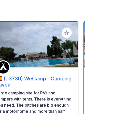
favorieten
Voeg toe aan je favorieten
(03730) WeCamp - Camping
(03710
avea
Camping Calpe Ma
rge camping site for RVs and
meter van he
mpers with tents. There is everything
natuurpark P
u need. The pitches are big enough
camping de 
r a motorhome and more than half